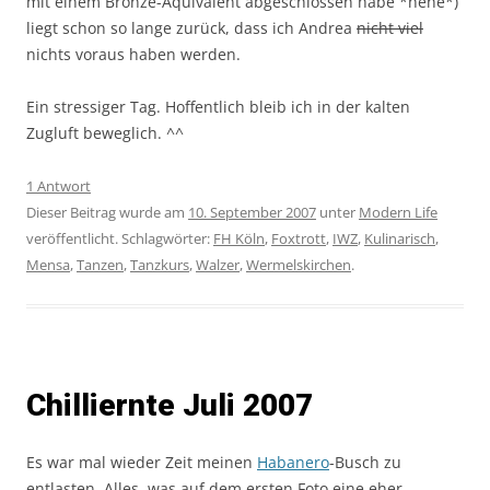
mit einem Bronze-Äquivalent abgeschlossen habe *hehe*)
liegt schon so lange zurück, dass ich Andrea
nicht viel
nichts voraus haben werden.
Ein stressiger Tag. Hoffentlich bleib ich in der kalten
Zugluft beweglich. ^^
1 Antwort
Dieser Beitrag wurde am
10. September 2007
unter
Modern Life
veröffentlicht. Schlagwörter:
FH Köln
,
Foxtrott
,
IWZ
,
Kulinarisch
,
Mensa
,
Tanzen
,
Tanzkurs
,
Walzer
,
Wermelskirchen
.
Chilliernte Juli 2007
Es war mal wieder Zeit meinen
Habanero
-Busch zu
entlasten. Alles, was auf dem ersten Foto eine eher