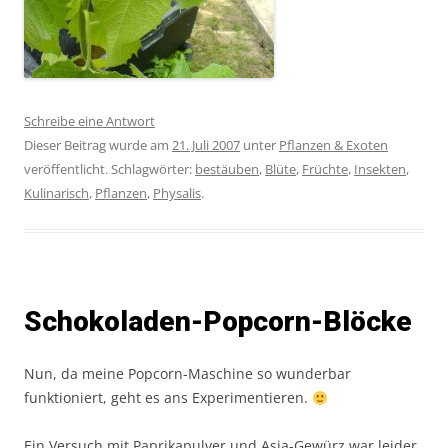
Schreibe eine Antwort
Dieser Beitrag wurde am
21. Juli 2007
unter
Pflanzen & Exoten
veröffentlicht. Schlagwörter:
bestäuben
,
Blüte
,
Früchte
,
Insekten
,
Kulinarisch
,
Pflanzen
,
Physalis
.
Schokoladen-Popcorn-Blöcke
Nun, da meine Popcorn-Maschine so wunderbar
funktioniert, geht es ans Experimentieren.
Ein Versuch mit Paprikapulver und Asia-Gewürz war leider