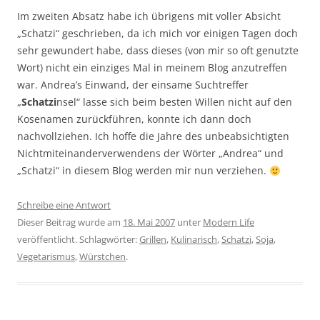
Im zweiten Absatz habe ich übrigens mit voller Absicht
„Schatzi“ geschrieben, da ich mich vor einigen Tagen doch
sehr gewundert habe, dass dieses (von mir so oft genutzte
Wort) nicht ein einziges Mal in meinem Blog anzutreffen
war. Andrea’s Einwand, der einsame Suchtreffer
„
Schatzi
nsel“ lasse sich beim besten Willen nicht auf den
Kosenamen zurückführen, konnte ich dann doch
nachvollziehen. Ich hoffe die Jahre des unbeabsichtigten
Nichtmiteinanderverwendens der Wörter „Andrea“ und
„Schatzi“ in diesem Blog werden mir nun verziehen.
Schreibe eine Antwort
Dieser Beitrag wurde am
18. Mai 2007
unter
Modern Life
veröffentlicht. Schlagwörter:
Grillen
,
Kulinarisch
,
Schatzi
,
Soja
,
Vegetarismus
,
Würstchen
.