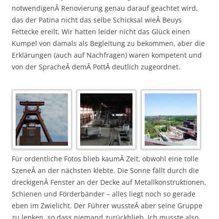
notwendigenÂ Renovierung genau darauf geachtet wird,
das der Patina nicht das selbe Schicksal wieÂ Beuys
Fettecke ereilt. Wir hatten leider nicht das Glück einen
Kumpel von damals als Begleitung zu bekommen, aber die
Erklärungen (auch auf Nachfragen) waren kompetent und
von der SpracheÂ demÂ PottÂ deutlich zugeordnet.
Für ordentliche Fotos blieb kaumÂ Zeit, obwohl eine tolle
SzeneÂ an der nächsten klebte. Die Sonne fällt durch die
dreckigenÂ Fenster an der Decke auf Metallkonstruktionen,
Schienen und Förderbänder – alles liegt noch so gerade
eben im Zwielicht. Der Führer wussteÂ aber seine Gruppe
zu lenken, so dass niemand zurückblieb. Ich musste also