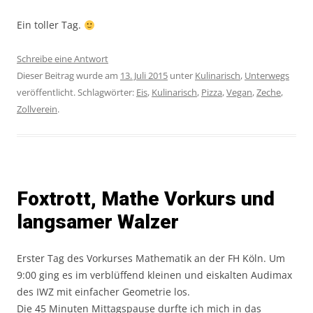
Ein toller Tag.
Schreibe eine Antwort
Dieser Beitrag wurde am
13. Juli 2015
unter
Kulinarisch
,
Unterwegs
veröffentlicht. Schlagwörter:
Eis
,
Kulinarisch
,
Pizza
,
Vegan
,
Zeche
,
Zollverein
.
Foxtrott, Mathe Vorkurs und
langsamer Walzer
Erster Tag des Vorkurses Mathematik an der FH Köln. Um
9:00 ging es im verblüffend kleinen und eiskalten Audimax
des IWZ mit einfacher Geometrie los.
Die 45 Minuten Mittagspause durfte ich mich in das