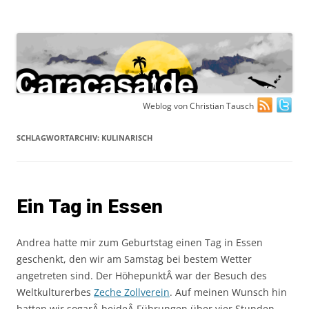
Zum
Weblog von Christian Tausch
Inhalt
springen
SCHLAGWORTARCHIV:
KULINARISCH
Ein Tag in Essen
Andrea hatte mir zum Geburtstag einen Tag in Essen
geschenkt, den wir am Samstag bei bestem Wetter
angetreten sind. Der HöhepunktÂ war der Besuch des
Weltkulturerbes
Zeche Zollverein
. Auf meinen Wunsch hin
hatten wir sogarÂ beideÂ Führungen über vier Stunden