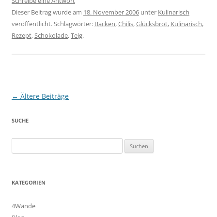
Schreibe eine Antwort
Dieser Beitrag wurde am
18. November 2006
unter
Kulinarisch
veröffentlicht. Schlagwörter:
Backen
,
Chilis
,
Glücksbrot
,
Kulinarisch
,
Rezept
,
Schokolade
,
Teig
.
Beitragsnavigation
←
Ältere Beiträge
SUCHE
Suchen
nach:
KATEGORIEN
4Wände