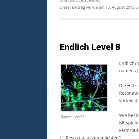
Dieser Beitrag wurde am
15. August 2013
u
Endlich Level 8
Endlich? 
namens
Die Hatz 
Resonato
vorbei, d
Wie bestü
Bamm! Level 8
Mitspiele
Farmroute
L1-Resos einsetzen möchten?