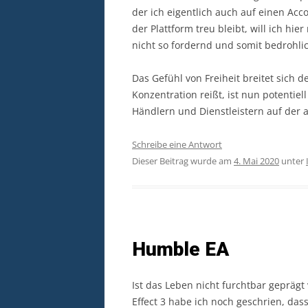
der ich eigentlich auch auf einen Acc
der Plattform treu bleibt, will ich hie
nicht so fordernd und somit bedrohli
Das Gefühl von Freiheit breitet sich d
Konzentration reißt, ist nun potentiell
Händlern und Dienstleistern auf der a
Schreibe eine Antwort
Dieser Beitrag wurde am
4. Mai 2020
unter
Humble EA
Ist das Leben nicht furchtbar gepräg
Effect 3 habe ich noch geschrien, das