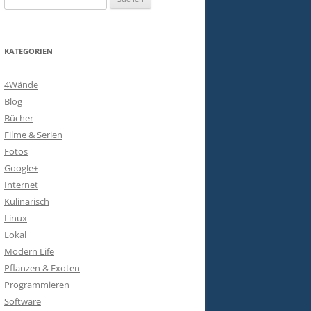
nach:
KATEGORIEN
4Wände
Blog
Bücher
Filme & Serien
Fotos
Google+
Internet
Kulinarisch
Linux
Lokal
Modern Life
Pflanzen & Exoten
Programmieren
Software