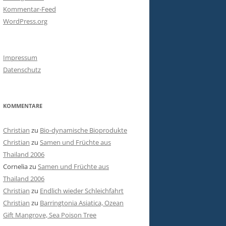
Kommentar-Feed
WordPress.org
Impressum
Datenschutz
KOMMENTARE
Christian
zu
Bio-dynamische Bioprodukte
Christian
zu
Samen und Früchte aus
Thailand 2006
Cornelia
zu
Samen und Früchte aus
Thailand 2006
Christian
zu
Endlich wieder Schleichfahrt
Christian
zu
Barringtonia Asiatica, Ozean
Gift Mangrove, Sea Poison Tree