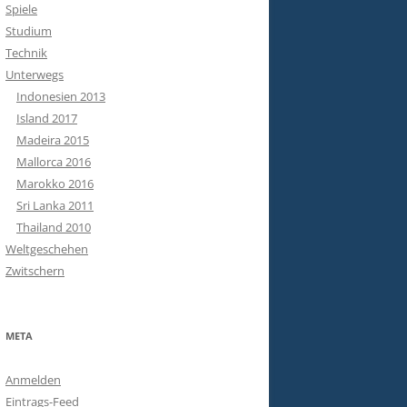
Spiele
Studium
Technik
Unterwegs
Indonesien 2013
Island 2017
Madeira 2015
Mallorca 2016
Marokko 2016
Sri Lanka 2011
Thailand 2010
Weltgeschehen
Zwitschern
META
Anmelden
Eintrags-Feed