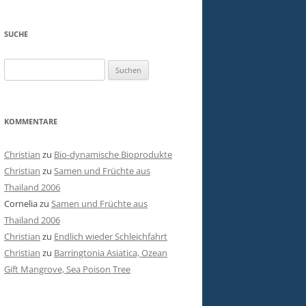
SUCHE
Suchen
nach:
KOMMENTARE
Christian
zu
Bio-dynamische Bioprodukte
Christian
zu
Samen und Früchte aus
Thailand 2006
Cornelia
zu
Samen und Früchte aus
Thailand 2006
Christian
zu
Endlich wieder Schleichfahrt
Christian
zu
Barringtonia Asiatica, Ozean
Gift Mangrove, Sea Poison Tree