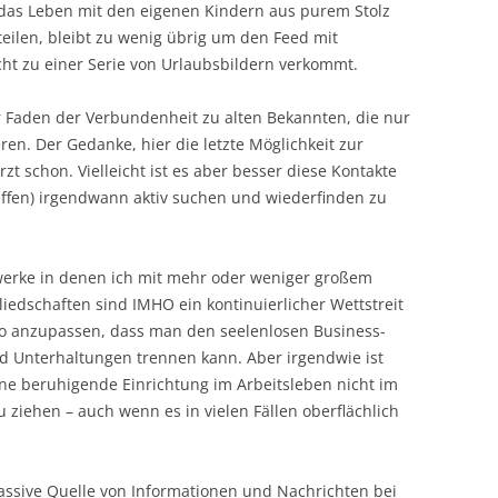
as Leben mit den eigenen Kindern aus purem Stolz
ilen, bleibt zu wenig übrig um den Feed mit
icht zu einer Serie von Urlaubsbildern verkommt.
ner Faden der Verbundenheit zu alten Bekannten, die nur
eren. Der Gedanke, hier die letzte Möglichkeit zur
t schon. Vielleicht ist es aber besser diese Kontakte
reffen) irgendwann aktiv suchen und wiederfinden zu
zwerke in denen ich mit mehr oder weniger großem
liedschaften sind IMHO ein kontinuierlicher Wettstreit
so anzupassen, dass man den seelenlosen Business-
d Unterhaltungen trennen kann. Aber irgendwie ist
ine beruhigende Einrichtung im Arbeitsleben nicht im
zu ziehen – auch wenn es in vielen Fällen oberflächlich
 passive Quelle von Informationen und Nachrichten bei