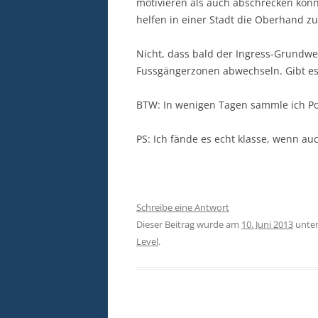
motivieren als auch abschrecken könn
helfen in einer Stadt die Oberhand zu
Nicht, dass bald der Ingress-Grundwe
Fussgängerzonen abwechseln. Gibt es
BTW: In wenigen Tagen sammle ich Por
PS: Ich fände es echt klasse, wenn au
Schreibe eine Antwort
Dieser Beitrag wurde am
10. Juni 2013
unte
Level
.