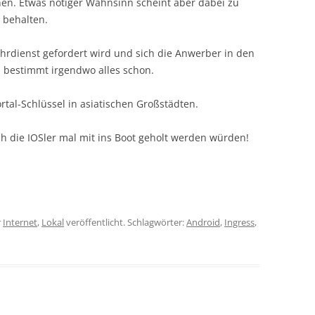
en. Etwas nötiger Wahnsinn scheint aber dabei zu
 behalten.
hrdienst gefordert wird und sich die Anwerber in den
 bestimmt irgendwo alles schon.
tal-Schlüssel in asiatischen Großstädten.
ch die IOSler mal mit ins Boot geholt werden würden!
r
Internet
,
Lokal
veröffentlicht. Schlagwörter:
Android
,
Ingress
,