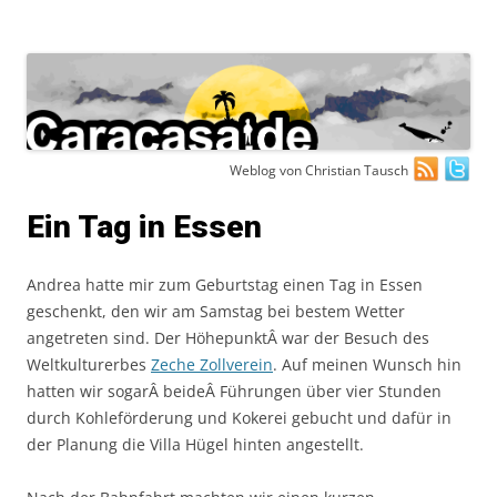
Zum
Weblog von Christian Tausch
Inhalt
springen
Ein Tag in Essen
Andrea hatte mir zum Geburtstag einen Tag in Essen
geschenkt, den wir am Samstag bei bestem Wetter
angetreten sind. Der HöhepunktÂ war der Besuch des
Weltkulturerbes
Zeche Zollverein
. Auf meinen Wunsch hin
hatten wir sogarÂ beideÂ Führungen über vier Stunden
durch Kohleförderung und Kokerei gebucht und dafür in
der Planung die Villa Hügel hinten angestellt.