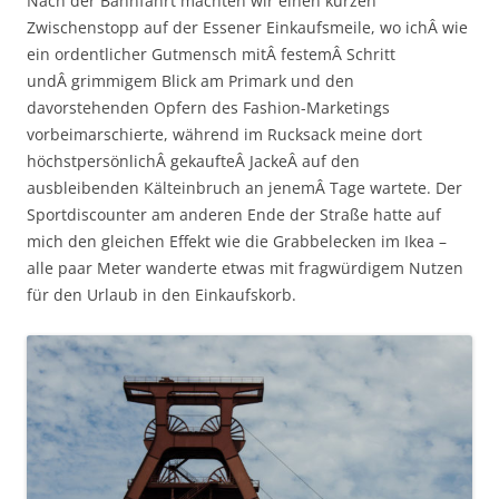
Nach der Bahnfahrt machten wir einen kurzen
Zwischenstopp auf der Essener Einkaufsmeile, wo ichÂ wie
ein ordentlicher Gutmensch mitÂ festemÂ Schritt
undÂ grimmigem Blick am Primark und den
davorstehenden Opfern des Fashion-Marketings
vorbeimarschierte, während im Rucksack meine dort
höchstpersönlichÂ gekaufteÂ JackeÂ auf den
ausbleibenden Kälteinbruch an jenemÂ Tage wartete. Der
Sportdiscounter am anderen Ende der Straße hatte auf
mich den gleichen Effekt wie die Grabbelecken im Ikea –
alle paar Meter wanderte etwas mit fragwürdigem Nutzen
für den Urlaub in den Einkaufskorb.