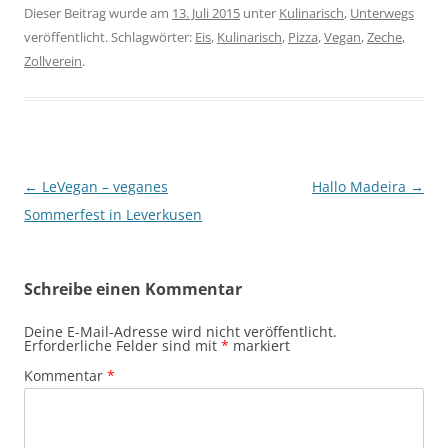
Dieser Beitrag wurde am
13. Juli 2015
unter
Kulinarisch
,
Unterwegs
veröffentlicht. Schlagwörter:
Eis
,
Kulinarisch
,
Pizza
,
Vegan
,
Zeche
,
Zollverein
.
Beitragsnavigation
←
LeVegan – veganes
Hallo Madeira
→
Sommerfest in Leverkusen
Schreibe einen Kommentar
Deine E-Mail-Adresse wird nicht veröffentlicht.
Erforderliche Felder sind mit
*
markiert
Kommentar
*