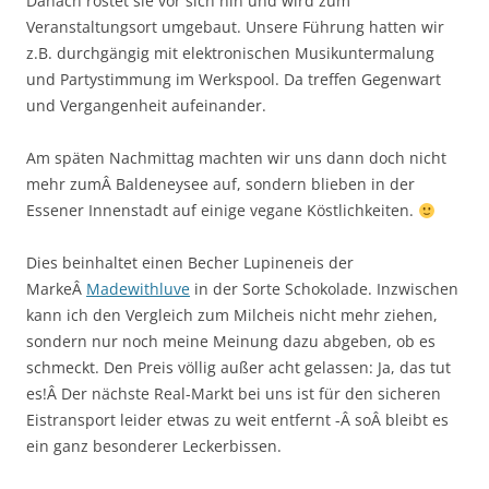
Danach rostet sie vor sich hin und wird zum
Veranstaltungsort umgebaut. Unsere Führung hatten wir
z.B. durchgängig mit elektronischen Musikuntermalung
und Partystimmung im Werkspool. Da treffen Gegenwart
und Vergangenheit aufeinander.
Am späten Nachmittag machten wir uns dann doch nicht
mehr zumÂ Baldeneysee auf, sondern blieben in der
Essener Innenstadt auf einige vegane Köstlichkeiten.
Dies beinhaltet einen Becher Lupineneis der
MarkeÂ
Madewithluve
in der Sorte Schokolade. Inzwischen
kann ich den Vergleich zum Milcheis nicht mehr ziehen,
sondern nur noch meine Meinung dazu abgeben, ob es
schmeckt. Den Preis völlig außer acht gelassen: Ja, das tut
es!Â Der nächste Real-Markt bei uns ist für den sicheren
Eistransport leider etwas zu weit entfernt -Â soÂ bleibt es
ein ganz besonderer Leckerbissen.