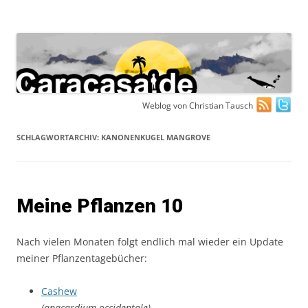
Zum
Weblog von Christian Tausch
Inhalt
springen
SCHLAGWORTARCHIV:
KANONENKUGEL MANGROVE
Meine Pflanzen 10
Nach vielen Monaten folgt endlich mal wieder ein Update
meiner Pflanzentagebücher:
Cashew
(anacardium occidentale)