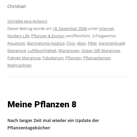
Christian
Schreibe eine Antwort
Dieser Beitrag wurde am
18. Dezember 2006
unter
Internet
,
Modern Life
,
Pflanzen & Exoten
veröffentlicht. Schlagwörter:
Aquarium
,
Barringtonia Asiatica
,
Chor
,
ebay
,
Filter
,
Kanonenkugel
Mangrove
,
Luftfeuchtigkeit
,
Mangroven
,
Ozean Gift Mangrove
,
Palmen Mangrove
,
Paludarium
,
Pflanzen
,
Pflanzenlampe
,
Weihnachten
.
Meine Pflanzen 8
Nach langer Zeit mal wieder ein Update der
Pflanzentagebücher: