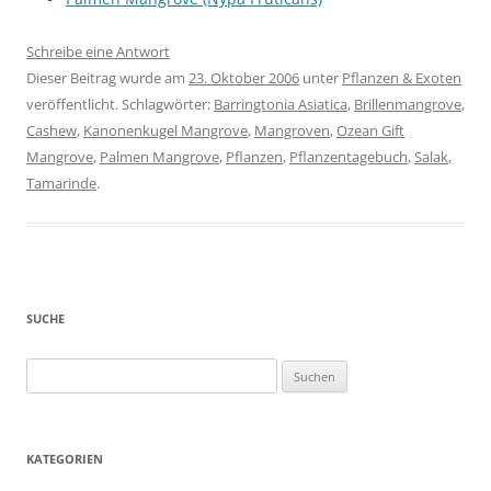
Schreibe eine Antwort
Dieser Beitrag wurde am
23. Oktober 2006
unter
Pflanzen & Exoten
veröffentlicht. Schlagwörter:
Barringtonia Asiatica
,
Brillenmangrove
,
Cashew
,
Kanonenkugel Mangrove
,
Mangroven
,
Ozean Gift
Mangrove
,
Palmen Mangrove
,
Pflanzen
,
Pflanzentagebuch
,
Salak
,
Tamarinde
.
SUCHE
Suchen
nach:
KATEGORIEN