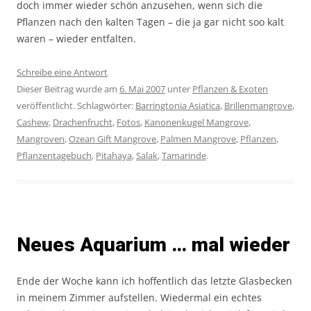
doch immer wieder schön anzusehen, wenn sich die
Pflanzen nach den kalten Tagen – die ja gar nicht soo kalt
waren – wieder entfalten.
Schreibe eine Antwort
Dieser Beitrag wurde am
6. Mai 2007
unter
Pflanzen & Exoten
veröffentlicht. Schlagwörter:
Barringtonia Asiatica
,
Brillenmangrove
,
Cashew
,
Drachenfrucht
,
Fotos
,
Kanonenkugel Mangrove
,
Mangroven
,
Ozean Gift Mangrove
,
Palmen Mangrove
,
Pflanzen
,
Pflanzentagebuch
,
Pitahaya
,
Salak
,
Tamarinde
.
Neues Aquarium … mal wieder
Ende der Woche kann ich hoffentlich das letzte Glasbecken
in meinem Zimmer aufstellen. Wiedermal ein echtes