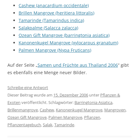
Cashew (anacardium occidentale)
Brillen Mangrove (heritiera littoralis)
Tamarinde (Tamarindus indica)
Salakpalme (Salacca zalacca)
Ozean Gift Mangrove (barringtonia asiatica)
Kanonenkugel Mangrove (xylocarpus granatum)
Palmen Mangrove (Nypa Fruticans)
Auf der Seite „
Samen und Früchte aus Thailand 2006
“ gibt
es ebenfalls eine Menge neuer Bilder.
Schreibe eine Antwort
Dieser Beitrag wurde am
15. Dezember 2006
unter
Pflanzen &
Exoten
veröffentlicht. Schlagwörter:
Barringtonia Asiatica
,
Brillenmangrove
,
Cashew
,
Kanonenkugel Mangrove
,
Mangroven
,
Ozean Gift Mangrove
,
Palmen Mangrove
,
Pflanzen
,
Pflanzentagebuch
,
Salak
,
Tamarinde
.