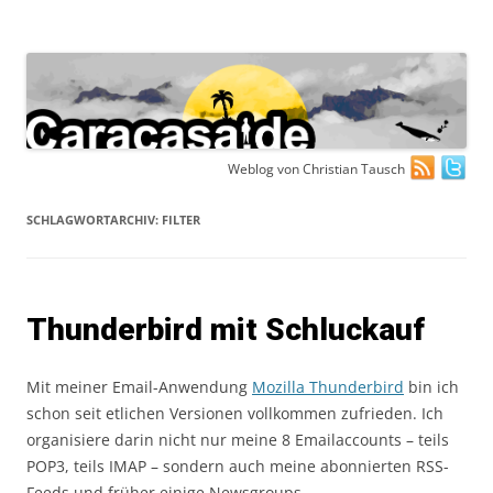
Zum
Weblog von Christian Tausch
Inhalt
springen
SCHLAGWORTARCHIV:
FILTER
Thunderbird mit Schluckauf
Mit meiner Email-Anwendung
Mozilla Thunderbird
bin ich
schon seit etlichen Versionen vollkommen zufrieden. Ich
organisiere darin nicht nur meine 8 Emailaccounts – teils
POP3, teils IMAP – sondern auch meine abonnierten RSS-
Feeds und früher einige Newsgroups.