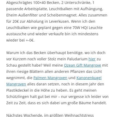
Abgeschrägtes 100×40 Becken, 2 Unterschränke, 1
passende Arbeitsplatte, Leuchtbalken mit Aufhängung,
Eheim Außenfilter und Scheibenmagnet. Alles zusammen
für 20€ zur Abholung in Leverkusen. Wenn ich den
Leuchtbalken wie geplant gegen eine 70W HQI Leuchte
austausche und wieder verkaufe bin ich mindestens
wieder bei +-0€.
Warum ich das Becken überhaupt benötige, wo ich doch
vor Kurzem noch voller Stolz mein Paludarium
hier
zu
Schau gestellt habe? Weil meine
Ozean Gift Mangrove
mit
ihren riesige Blättern allen anderen Pflanzen das Licht
wegnimmt, die
Palmen Mangroven
und
Kanonenkugel
Mangroven
alles daran setzen, noch in diesem Jahr den
Plastikdeckel in die Höhe zu heben. Es geht meinen
Schützlingen halt gut bei mir – nur vergesse ich leider von
Zeit zu Zeit, dass es sich dabei um große Bäume handelt.
Nächstes Wochende, im größten Weihnachtstress