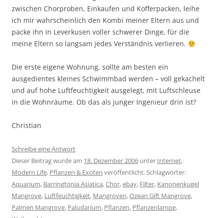
zwischen Chorproben, Einkaufen und Kofferpacken, leihe
ich mir wahrscheinlich den Kombi meiner Eltern aus und
packe ihn in Leverkusen voller schwerer Dinge, für die
meine Eltern so langsam jedes Verständnis verlieren.
Die erste eigene Wohnung, sollte am besten ein
ausgedientes kleines Schwimmbad werden – voll gekachelt
und auf hohe Luftfeuchtigkeit ausgelegt, mit Luftschleuse
in die Wohnräume. Ob das als junger Ingenieur drin ist?
Christian
Schreibe eine Antwort
Dieser Beitrag wurde am
18. Dezember 2006
unter
Internet
,
Modern Life
,
Pflanzen & Exoten
veröffentlicht. Schlagwörter:
Aquarium
,
Barringtonia Asiatica
,
Chor
,
ebay
,
Filter
,
Kanonenkugel
Mangrove
,
Luftfeuchtigkeit
,
Mangroven
,
Ozean Gift Mangrove
,
Palmen Mangrove
,
Paludarium
,
Pflanzen
,
Pflanzenlampe
,