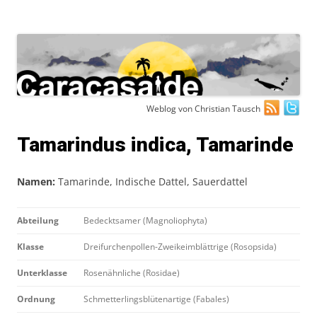
Zum
Weblog von Christian Tausch
Inhalt
springen
Tamarindus indica, Tamarinde
Namen:
Tamarinde, Indische Dattel, Sauerdattel
Abteilung
Bedecktsamer (Magnoliophyta)
Klasse
Dreifurchenpollen-Zweikeimblättrige (Rosopsida)
Unterklasse
Rosenähnliche (Rosidae)
Ordnung
Schmetterlingsblütenartige (Fabales)