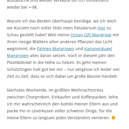
austausche und wieder verkaufe bin ich mindestens
wieder bei +-0€.
Warum ich das Becken überhaupt benötige, wo ich doch
vor Kurzem noch voller Stolz mein Paludarium
hier
zu
Schau gestellt habe? Weil meine
Ozean Gift Mangrove
mit
ihren riesige Blättern allen anderen Pflanzen das Licht
wegnimmt, die
Palmen Mangroven
und
Kanonenkugel
Mangroven
alles daran setzen, noch in diesem Jahr den
Plastikdeckel in die Höhe zu heben. Es geht meinen
Schützlingen halt gut bei mir – nur vergesse ich leider von
Zeit zu Zeit, dass es sich dabei um große Bäume handelt.
Nächstes Wochende, im größten Weihnachtstress
zwischen Chorproben, Einkaufen und Kofferpacken, leihe
ich mir wahrscheinlich den Kombi meiner Eltern aus und
packe ihn in Leverkusen voller schwerer Dinge, für die
meine Eltern so langsam jedes Verständnis verlieren.