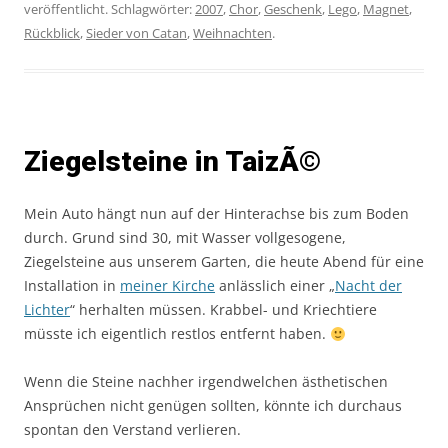
veröffentlicht. Schlagwörter:
2007
,
Chor
,
Geschenk
,
Lego
,
Magnet
,
Rückblick
,
Sieder von Catan
,
Weihnachten
.
Ziegelsteine in TaizÃ©
Mein Auto hängt nun auf der Hinterachse bis zum Boden
durch. Grund sind 30, mit Wasser vollgesogene,
Ziegelsteine aus unserem Garten, die heute Abend für eine
Installation in
meiner Kirche
anlässlich einer „
Nacht der
Lichter
“ herhalten müssen. Krabbel- und Kriechtiere
müsste ich eigentlich restlos entfernt haben.
Wenn die Steine nachher irgendwelchen ästhetischen
Ansprüchen nicht genügen sollten, könnte ich durchaus
spontan den Verstand verlieren.