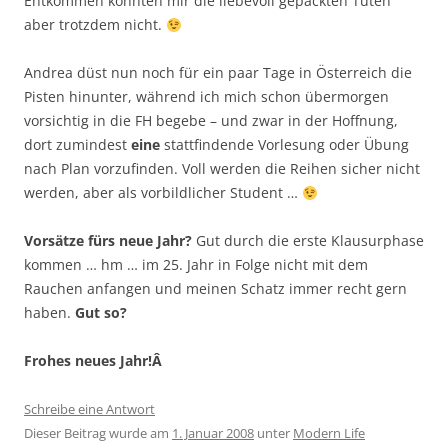
Entkommen konnten mir die liebevoll gepackten Tüten
aber trotzdem nicht.
Andrea düst nun noch für ein paar Tage in Österreich die
Pisten hinunter, während ich mich schon übermorgen
vorsichtig in die FH begebe – und zwar in der Hoffnung,
dort zumindest
eine
stattfindende Vorlesung oder Übung
nach Plan vorzufinden. Voll werden die Reihen sicher nicht
werden, aber als vorbildlicher Student …
Vorsätze fürs neue Jahr?
Gut durch die erste Klausurphase
kommen … hm … im 25. Jahr in Folge nicht mit dem
Rauchen anfangen und meinen Schatz immer recht gern
haben.
Gut so?
Frohes neues Jahr!Â
Schreibe eine Antwort
Dieser Beitrag wurde am
1. Januar 2008
unter
Modern Life