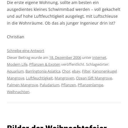
Die erste eigene Wohnung, sollte am besten ein
ausgedientes kleines Schwimmbad werden – voll gekachelt
und auf hohe Luftfeuchtigkeit ausgelegt, mit Luftschleuse
in die Wohnräume. Ob das als junger Ingenieur drin ist?
Christian
Schreibe eine Antwort
Dieser Beitrag wurde am
18. Dezember 2006
unter
Internet
,
Modern Life
,
Pflanzen & Exoten
veröffentlicht. Schlagwörter:
Aquarium
,
Barringtonia Asiatica
,
Chor
,
ebay
,
Filter
,
Kanonenkugel
Mangrove
,
Luftfeuchtigkeit
,
Mangroven
,
Ozean Gift Mangrove
,
Palmen Mangrove
,
Paludarium
,
Pflanzen
,
Pflanzenlampe
,
Weihnachten
.