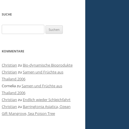
SUCHE
Suchen
nach:
KOMMENTARE
Christian
zu
Bio-dynamische Bioprodukte
Christian
zu
Samen und Früchte aus
Thailand 2006
Cornelia
zu
Samen und Früchte aus
Thailand 2006
Christian
zu
Endlich wieder Schleichfahrt
Christian
zu
Barringtonia Asiatica, Ozean
Gift Mangrove, Sea Poison Tree