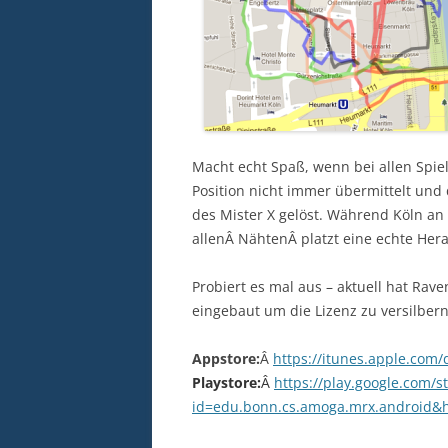
Macht echt Spaß, wenn bei allen Spiel
Position nicht immer übermittelt und
des Mister X gelöst. Während Köln a
allenÂ NähtenÂ platzt eine echte Her
Probiert es mal aus – aktuell hat R
eingebaut um die Lizenz zu versilbern
Appstore:
Â
https://itunes.apple.com
Playstore:
Â
https://play.google.com/s
id=edu.bonn.cs.amoga.mrx.android&