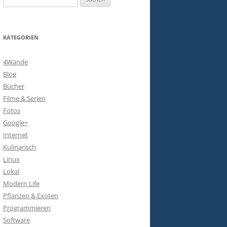
nach:
KATEGORIEN
4Wände
Blog
Bücher
Filme & Serien
Fotos
Google+
Internet
Kulinarisch
Linux
Lokal
Modern Life
Pflanzen & Exoten
Programmieren
Software