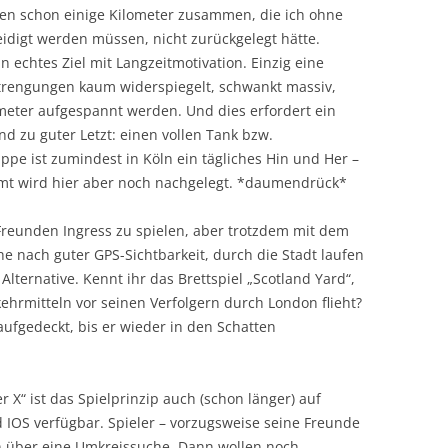
 schon einige Kilometer zusammen, die ich ohne
teidigt werden müssen, nicht zurückgelegt hätte.
in echtes Ziel mit Langzeitmotivation. Einzig eine
strengungen kaum widerspiegelt, schwankt massiv,
meter aufgespannt werden. Und dies erfordert ein
nd zu guter Letzt: einen vollen Tank bzw.
ruppe ist zumindest in Köln ein tägliches Hin und Her –
mt wird hier aber noch nachgelegt. *daumendrück*
Freunden Ingress zu spielen, aber trotzdem mit dem
e nach guter GPS-Sichtbarkeit, durch die Stadt laufen
Alternative. Kennt ihr das Brettspiel „Scotland Yard“,
kehrmitteln vor seinen Verfolgern durch London flieht?
aufgedeckt, bis er wieder in den Schatten
r X“ ist das Spielprinzip auch (schon länger) auf
 IOS verfügbar. Spieler – vorzugsweise seine Freunde
n über eine Umkreissuche. Dann wollen noch