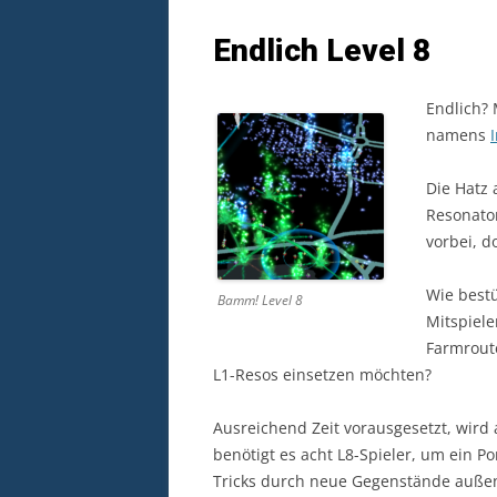
Endlich Level 8
Endlich? 
namens
Die Hatz 
Resonato
vorbei, d
Wie bestü
Bamm! Level 8
Mitspiele
Farmroute
L1-Resos einsetzen möchten?
Ausreichend Zeit vorausgesetzt, wir
benötigt es acht L8-Spieler, um ein P
Tricks durch neue Gegenstände außen