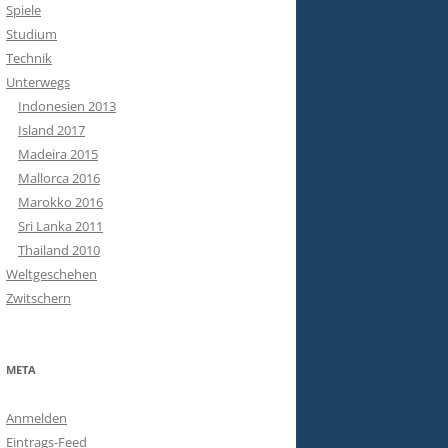
Spiele
Studium
Technik
Unterwegs
Indonesien 2013
Island 2017
Madeira 2015
Mallorca 2016
Marokko 2016
Sri Lanka 2011
Thailand 2010
Weltgeschehen
Zwitschern
META
Anmelden
Eintrags-Feed