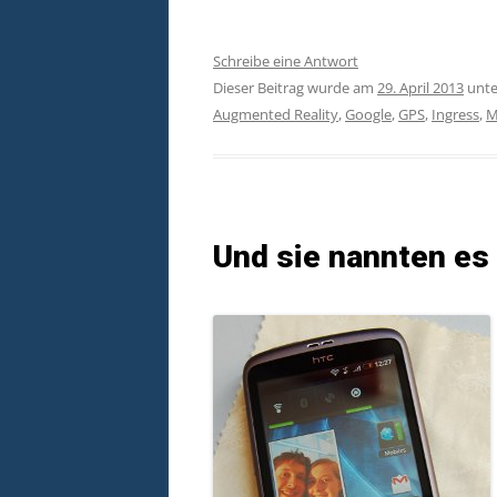
Schreibe eine Antwort
Dieser Beitrag wurde am
29. April 2013
unt
Augmented Reality
,
Google
,
GPS
,
Ingress
,
M
Und sie nannten es