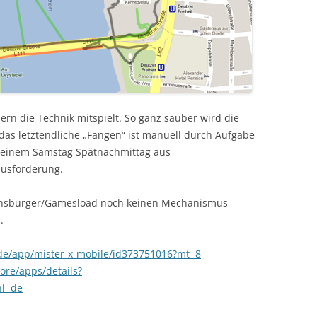
ern die Technik mitspielt. So ganz sauber wird die
 das letztendliche „Fangen“ ist manuell durch Aufgabe
n einem Samstag Spätnachmittag aus
ausforderung.
avensburger/Gamesload noch keinen Mechanismus
.
/de/app/mister-x-mobile/id373751016?mt=8
tore/apps/details?
hl=de