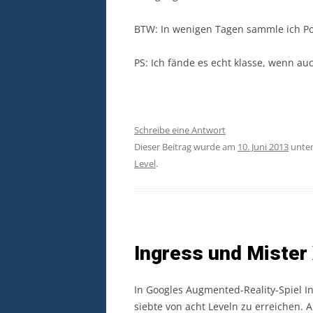
BTW: In wenigen Tagen sammle ich Por
PS: Ich fände es echt klasse, wenn au
Schreibe eine Antwort
Dieser Beitrag wurde am
10. Juni 2013
unte
Level
.
Ingress und Mister
In Googles Augmented-Reality-Spiel I
siebte von acht Leveln zu erreichen.