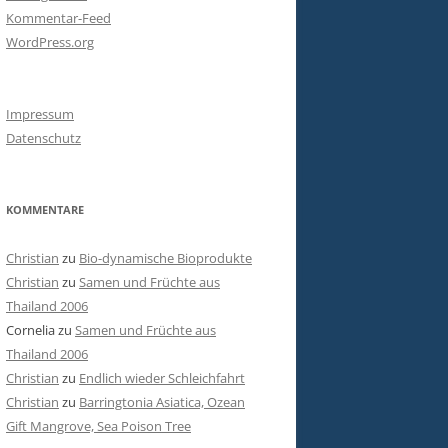
Kommentar-Feed
WordPress.org
Impressum
Datenschutz
KOMMENTARE
Christian
zu
Bio-dynamische Bioprodukte
Christian
zu
Samen und Früchte aus
Thailand 2006
Cornelia
zu
Samen und Früchte aus
Thailand 2006
Christian
zu
Endlich wieder Schleichfahrt
Christian
zu
Barringtonia Asiatica, Ozean
Gift Mangrove, Sea Poison Tree