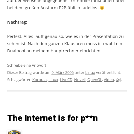
auf der Webseite angegebene Torrentfile funktioniert aber
bei dem großen Ansturm P2P-üblich tadellos.
Nachtrag:
Perfekt. Alles läuft genau so, wie es in der Präsentation zu
sehen ist. Nach den ganzen Klausuren muss ich wohl ein
Dualboot an meinem Hauptrechner einrichten.
Schreibe eine Antwort
Dieser Beitrag wurde am
9. März 2006
unter
Linux
veröffentlicht.
Schlagwörter:
Kororaa
,
Linux
,
LiveCD
,
Novell
,
OpenGL
,
Video
,
Xgl
.
The Internet is for p**n