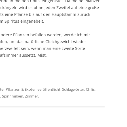
ende in meinen Chilis eingenistet. Da meine Pflanzen
 drängeln wird es ohne jeden Zweifel auf eine große
ts eine Pflanze bis auf den Hauptstamm zurück
m Spiritus eingenebelt.
andere Pflanzen befallen werden, werde ich mir
fen, um das natürliche Gleichgewicht wieder
erzweifelt sein, wenn man eine zweite Sorte
lafzimmer aussetzt. Mist.
ter
Pflanzen & Exoten
veröffentlicht. Schlagwörter:
Chilis
,
n
,
Spinnmilben
,
Zimmer
.