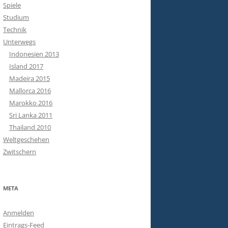
Spiele
Studium
Technik
Unterwegs
Indonesien 2013
Island 2017
Madeira 2015
Mallorca 2016
Marokko 2016
Sri Lanka 2011
Thailand 2010
Weltgeschehen
Zwitschern
META
Anmelden
Eintrags-Feed