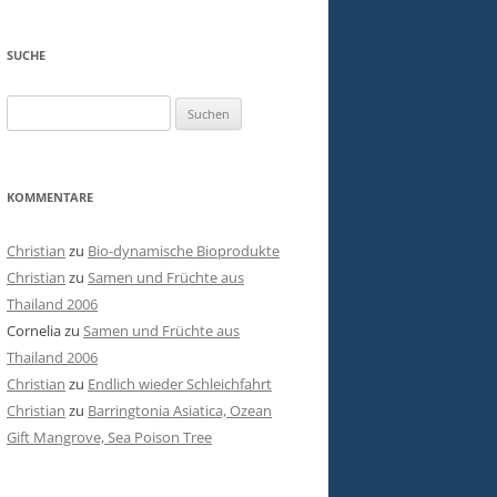
SUCHE
Suchen
nach:
KOMMENTARE
Christian
zu
Bio-dynamische Bioprodukte
Christian
zu
Samen und Früchte aus
Thailand 2006
Cornelia
zu
Samen und Früchte aus
Thailand 2006
Christian
zu
Endlich wieder Schleichfahrt
Christian
zu
Barringtonia Asiatica, Ozean
Gift Mangrove, Sea Poison Tree