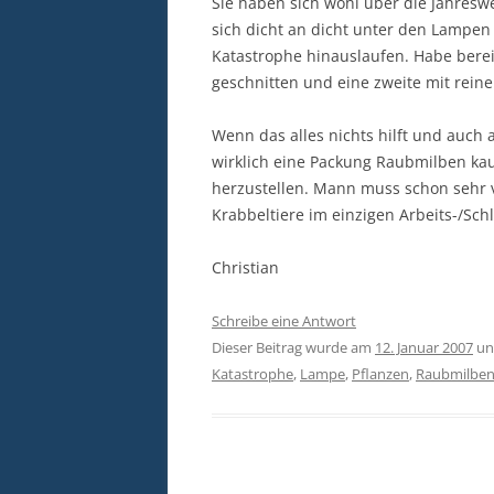
Sie haben sich wohl über die Jahresw
sich dicht an dicht unter den Lampen
Katastrophe hinauslaufen. Habe berei
geschnitten und eine zweite mit reine
Wenn das alles nichts hilft und auch 
wirklich eine Packung Raubmilben kau
herzustellen. Mann muss schon sehr v
Krabbeltiere im einzigen Arbeits-/Sch
Christian
Schreibe eine Antwort
Dieser Beitrag wurde am
12. Januar 2007
un
Katastrophe
,
Lampe
,
Pflanzen
,
Raubmilbe