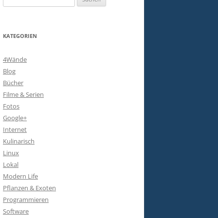
nach:
KATEGORIEN
4Wände
Blog
Bücher
Filme & Serien
Fotos
Google+
Internet
Kulinarisch
Linux
Lokal
Modern Life
Pflanzen & Exoten
Programmieren
Software