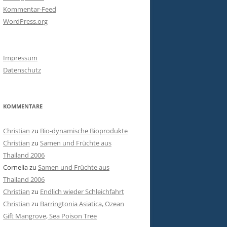
Kommentar-Feed
WordPress.org
Impressum
Datenschutz
KOMMENTARE
Christian
zu
Bio-dynamische Bioprodukte
Christian
zu
Samen und Früchte aus
Thailand 2006
Cornelia
zu
Samen und Früchte aus
Thailand 2006
Christian
zu
Endlich wieder Schleichfahrt
Christian
zu
Barringtonia Asiatica, Ozean
Gift Mangrove, Sea Poison Tree