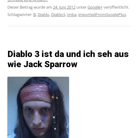
Dieser Beitrag wurde am
24. Juni 2012
unter
Google+
veröffentlicht.
Schlagwörter:
B
,
Diablo
,
Diablo3
,
Imba
,
importedFromGooglePlus
.
Diablo 3 ist da und ich seh aus
wie Jack Sparrow