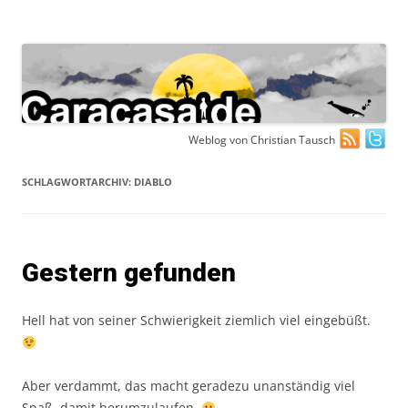
Zum
Weblog von Christian Tausch
Inhalt
springen
SCHLAGWORTARCHIV:
DIABLO
Gestern gefunden
Hell hat von seiner Schwierigkeit ziemlich viel eingebüßt.
Aber verdammt, das macht geradezu unanständig viel
Spaß, damit herumzulaufen.