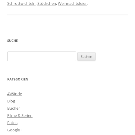
Schrottwichteln
,
Stöckchen
,
Weihnachtsfeier
.
SUCHE
Suchen
nach:
KATEGORIEN
4Wände
Blog
Bücher
Filme & Serien
Fotos
Google+