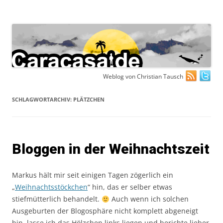
Zum
Weblog von Christian Tausch
Inhalt
springen
SCHLAGWORTARCHIV:
PLÄTZCHEN
Bloggen in der Weihnachtszeit
Markus hält mir seit einigen Tagen zögerlich ein
„
Weihnachtsstöckchen
“ hin, das er selber etwas
stiefmütterlich behandelt.
Auch wenn ich solchen
Ausgeburten der Blogosphäre nicht komplett abgeneigt
bin, lasse ich das Hölzchen links liegen und berichte lieber