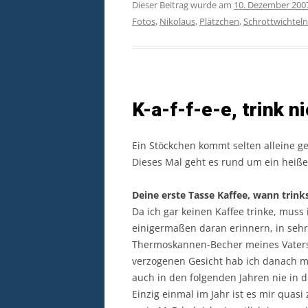
Dieser Beitrag wurde am
10. Dezember 200
Fotos
,
Nikolaus
,
Plätzchen
,
Schrottwichteln
K-a-f-f-e-e, trink n
Ein Stöckchen kommt selten alleine g
Dieses Mal geht es rund um ein heiß
Deine erste Tasse Kaffee, wann trinks
Da ich gar keinen Kaffee trinke, muss
einigermaßen daran erinnern, in sehr
Thermoskannen-Becher meines Vaters
verzogenen Gesicht hab ich danach m
auch in den folgenden Jahren nie in 
Einzig einmal im Jahr ist es mir qua