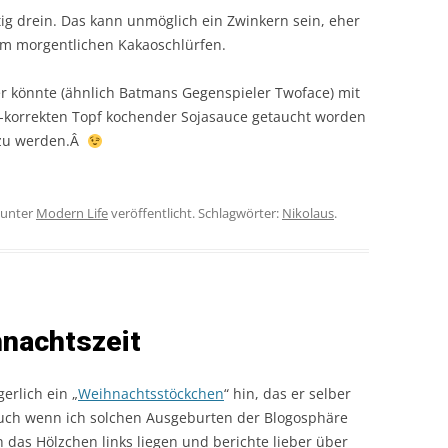
ig drein. Das kann unmöglich ein Zwinkern sein, eher
eim morgentlichen Kakaoschlürfen.
r könnte (ähnlich Batmans Gegenspieler Twoface) mit
ch-korrekten Topf kochender Sojasauce getaucht worden
t zu werden.Â
unter
Modern Life
veröffentlicht. Schlagwörter:
Nikolaus
.
hnachtszeit
erlich ein „
Weihnachtsstöckchen
“ hin, das er selber
ch wenn ich solchen Ausgeburten der Blogosphäre
h das Hölzchen links liegen und berichte lieber über