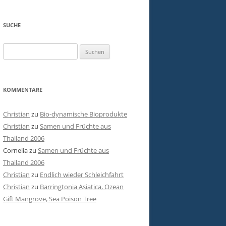
SUCHE
Suchen
nach:
KOMMENTARE
Christian
zu
Bio-dynamische Bioprodukte
Christian
zu
Samen und Früchte aus
Thailand 2006
Cornelia
zu
Samen und Früchte aus
Thailand 2006
Christian
zu
Endlich wieder Schleichfahrt
Christian
zu
Barringtonia Asiatica, Ozean
Gift Mangrove, Sea Poison Tree