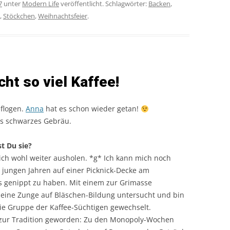
7
unter
Modern Life
veröffentlicht. Schlagwörter:
Backen
,
,
Stöckchen
,
Weihnachtsfeier
.
icht so viel Kaffee!
eflogen.
Anna
hat es schon wieder getan!
es schwarzes Gebräu.
t Du sie?
 ich wohl weiter ausholen. *g* Ich kann mich noch
 jungen Jahren auf einer Picknick-Decke am
 genippt zu haben. Mit einem zur Grimasse
eine Zunge auf Bläschen-Bildung untersucht und bin
die Gruppe der Kaffee-Süchtigen gewechselt.
si zur Tradition geworden: Zu den Monopoly-Wochen