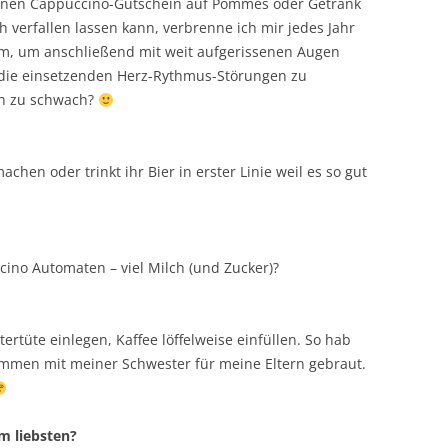
einen Cappuccino-Gutschein auf Pommes oder Getränk
h verfallen lassen kann, verbrenne ich mir jedes Jahr
, um anschließend mit weit aufgerissenen Augen
die einsetzenden Herz-Rythmus-Störungen zu
ich zu schwach?
hen oder trinkt ihr Bier in erster Linie weil es so gut
ino Automaten – viel Milch (und Zucker)?
ertüte einlegen, Kaffee löffelweise einfüllen. So hab
ammen mit meiner Schwester für meine Eltern gebraut.
m liebsten?