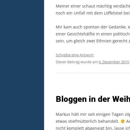
Meiner einer schaut mächtig verdächt
noch ein Unfall mit dem Löffelstiel b
Mir kam auch spontan der Gedanke, e
einer Gesichtshälfte in einen politis
sein, um gleich zwei Ethnien gerech
Schreibe eine Antwort
Dieser Beitrag wurde am
6. Dezember 2010
Bloggen in der Wei
Markus hält mir seit einigen Tagen zög
etwas stiefmütterlich behandelt.
Au
nicht komplett abgeneigt bin, lasse ic