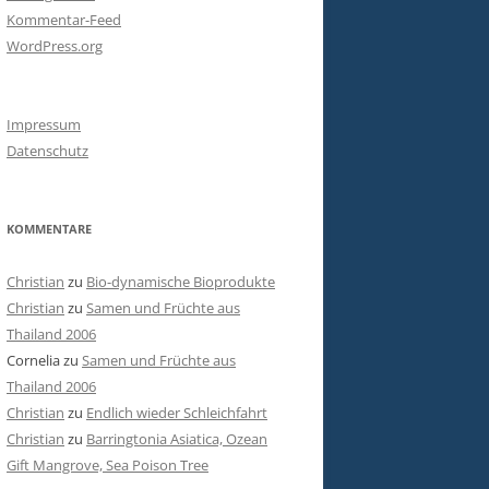
Kommentar-Feed
WordPress.org
Impressum
Datenschutz
KOMMENTARE
Christian
zu
Bio-dynamische Bioprodukte
Christian
zu
Samen und Früchte aus
Thailand 2006
Cornelia
zu
Samen und Früchte aus
Thailand 2006
Christian
zu
Endlich wieder Schleichfahrt
Christian
zu
Barringtonia Asiatica, Ozean
Gift Mangrove, Sea Poison Tree