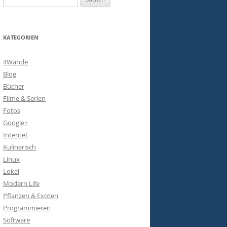
nach:
KATEGORIEN
4Wände
Blog
Bücher
Filme & Serien
Fotos
Google+
Internet
Kulinarisch
Linux
Lokal
Modern Life
Pflanzen & Exoten
Programmieren
Software