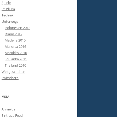
Spiele
Studium
Technik
Unterwegs
Indonesien 2013
Island 2017
Madeira 2015
Mallorca 2016
Marokko 2016
Sri Lanka 2011
Thailand 2010
Weltgeschehen
Zwitschern
META
Anmelden
Eintrags-Feed