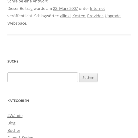
Schreibe eine Antwort
Dieser Beitrag wurde am
22. März 2007
unter
Internet
veröffentlicht. Schlagwörter:
allinkl
,
Kosten
,
Provider
,
Upgrade
,
Webspace
.
SUCHE
Suchen
nach:
KATEGORIEN
4Wände
Blog
Bücher
Filme & Serien