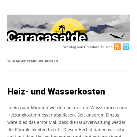
Zum
Weblog von Christian Tausch
Inhalt
springen
SCHLAGWORTARCHIV:
KOSTEN
Heiz- und Wasserkosten
In ein paar Minuten werden bei uns die Wasseruhren und
Heizungkostenmesser abgelesen. Seit unserem Einzug
wäre dies das erste Mal, dass die Hausverwaltung wieder
die Räumlichkeiten betritt. Diesen Herbst haben wir sehr
spät mit dem Heizen begonnen und sind entsprechend