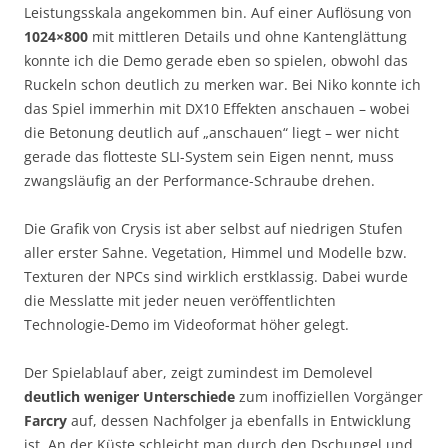
Leistungsskala angekommen bin. Auf einer Auflösung von
1024×800
mit mittleren Details und ohne Kantenglättung
konnte ich die Demo gerade eben so spielen, obwohl das
Ruckeln schon deutlich zu merken war. Bei Niko konnte ich
das Spiel immerhin mit DX10 Effekten anschauen – wobei
die Betonung deutlich auf „anschauen“ liegt – wer nicht
gerade das flotteste SLI-System sein Eigen nennt, muss
zwangsläufig an der Performance-Schraube drehen.
Die Grafik von Crysis ist aber selbst auf niedrigen Stufen
aller erster Sahne. Vegetation, Himmel und Modelle bzw.
Texturen der NPCs sind wirklich erstklassig. Dabei wurde
die Messlatte mit jeder neuen veröffentlichten
Technologie-Demo im Videoformat höher gelegt.
Der Spielablauf aber, zeigt zumindest im Demolevel
deutlich weniger Unterschiede
zum inoffiziellen Vorgänger
Farcry
auf, dessen Nachfolger ja ebenfalls in Entwicklung
ist. An der Küste schleicht man durch den Dschungel und