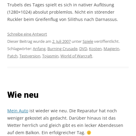
Trubels des Tages spielt es sich in nativer Auflösung
(1280×1024) absolut problemlos. Nicht ein störender
Ruckler beim Greifenflug von Silithus nach Darnassus.
Schreibe eine Antwort
Dieser Beitrag wurde am
2. Juli 2007
unter
Spiele
veröffentlicht.
Schlagwörter:
Anfang
,
Burning Crusade
,
DVD
,
Kosten
,
Magierin
,
Patch
,
Testversion
,
Tojasmin
,
World of Warcraft
.
Wie neu
Mein Auto
ist wieder wie neu. Die Reparatur hat noch
weniger gekostet als gedacht. Darüber hinaus ist das
Wetter herrlich und gleich gibt es ein lecker Abendessen
auf dem Balkon. Ein erfolgreicher Tag.