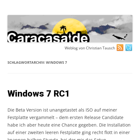
Zum
Weblog von Christian Tausch
Inhalt
springen
SCHLAGWORTARCHIV:
WINDOWS 7
Windows 7 RC1
Die Beta Version ist unangetastet als ISO auf meiner
Festplatte vergammelt – dem ersten Release Candidate
habe ich aber heute eine Chance gegeben. Die Installation
auf einer zweiten leeren Festplatte ging recht flott in einer
knappen halben Stunde, bei der mir das Setup