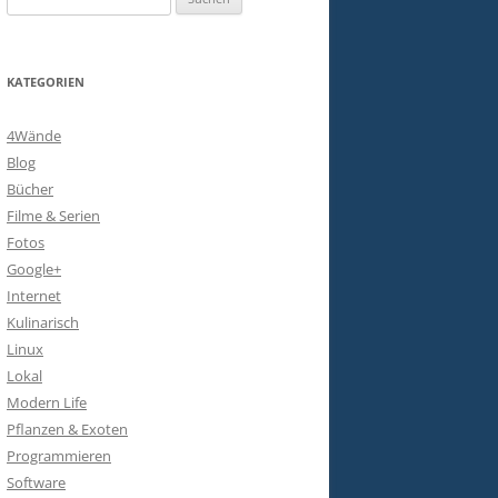
nach:
KATEGORIEN
4Wände
Blog
Bücher
Filme & Serien
Fotos
Google+
Internet
Kulinarisch
Linux
Lokal
Modern Life
Pflanzen & Exoten
Programmieren
Software