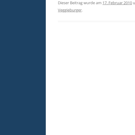
Dieser Beitrag wurde am
17. Februar 2010
u
Veggieburger
.