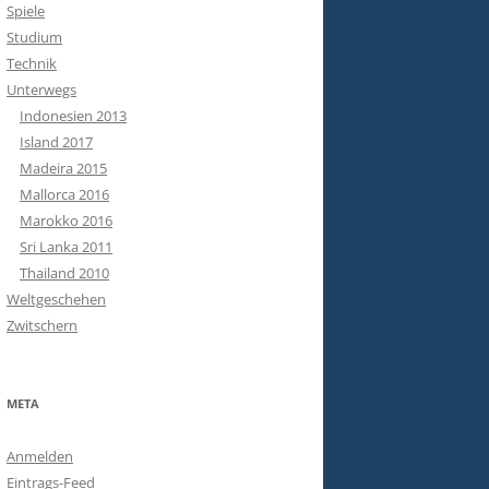
Spiele
Studium
Technik
Unterwegs
Indonesien 2013
Island 2017
Madeira 2015
Mallorca 2016
Marokko 2016
Sri Lanka 2011
Thailand 2010
Weltgeschehen
Zwitschern
META
Anmelden
Eintrags-Feed