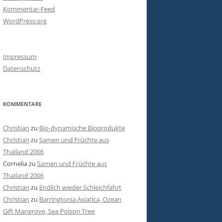
Kommentar-Feed
WordPress.org
Impressum
Datenschutz
KOMMENTARE
Christian
zu
Bio-dynamische Bioprodukte
Christian
zu
Samen und Früchte aus
Thailand 2006
Cornelia
zu
Samen und Früchte aus
Thailand 2006
Christian
zu
Endlich wieder Schleichfahrt
Christian
zu
Barringtonia Asiatica, Ozean
Gift Mangrove, Sea Poison Tree