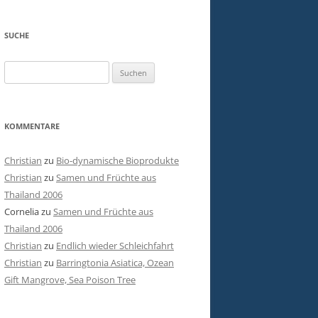
SUCHE
Suchen
nach:
KOMMENTARE
Christian
zu
Bio-dynamische Bioprodukte
Christian
zu
Samen und Früchte aus
Thailand 2006
Cornelia
zu
Samen und Früchte aus
Thailand 2006
Christian
zu
Endlich wieder Schleichfahrt
Christian
zu
Barringtonia Asiatica, Ozean
Gift Mangrove, Sea Poison Tree