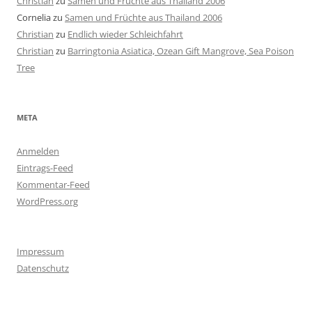
Christian
zu
Samen und Früchte aus Thailand 2006
Cornelia
zu
Samen und Früchte aus Thailand 2006
Christian
zu
Endlich wieder Schleichfahrt
Christian
zu
Barringtonia Asiatica, Ozean Gift Mangrove, Sea Poison
Tree
META
Anmelden
Eintrags-Feed
Kommentar-Feed
WordPress.org
Impressum
Datenschutz