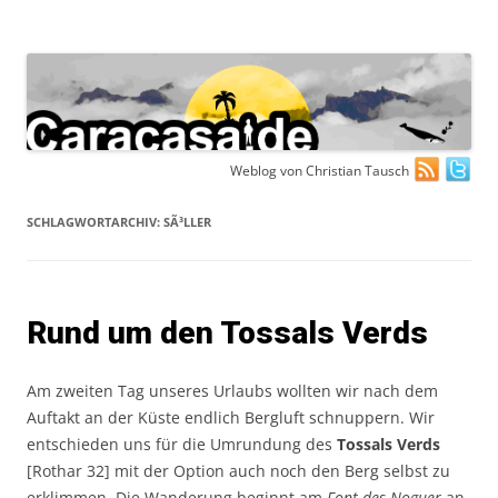
Zum
Weblog von Christian Tausch
Inhalt
springen
SCHLAGWORTARCHIV:
SÃ³LLER
Rund um den Tossals Verds
Am zweiten Tag unseres Urlaubs wollten wir nach dem
Auftakt an der Küste endlich Bergluft schnuppern. Wir
entschieden uns für die Umrundung des
Tossals Verds
[Rothar 32] mit der Option auch noch den Berg selbst zu
erklimmen. Die Wanderung beginnt am
Font des Noguer
an