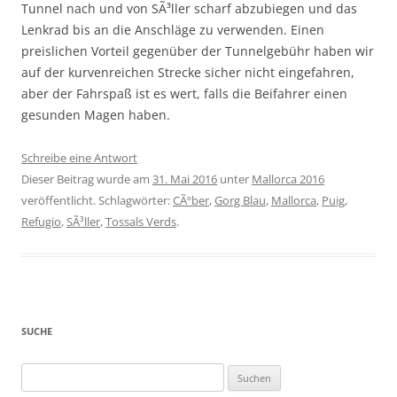
Tunnel nach und von SÃ³ller scharf abzubiegen und das
Lenkrad bis an die Anschläge zu verwenden. Einen
preislichen Vorteil gegenüber der Tunnelgebühr haben wir
auf der kurvenreichen Strecke sicher nicht eingefahren,
aber der Fahrspaß ist es wert, falls die Beifahrer einen
gesunden Magen haben.
Schreibe eine Antwort
Dieser Beitrag wurde am
31. Mai 2016
unter
Mallorca 2016
veröffentlicht. Schlagwörter:
CÃºber
,
Gorg Blau
,
Mallorca
,
Puig
,
Refugio
,
SÃ³ller
,
Tossals Verds
.
SUCHE
Suchen
nach: