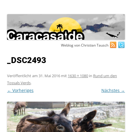
Zum
Weblog von Christian Tausch
Inhalt
springen
_DSC2493
Veröffentlicht am
31. Mai 2016
mit
1630 × 1080
in
Rund um den
Tossals Verds
.
← Vorheriges
Nächstes →