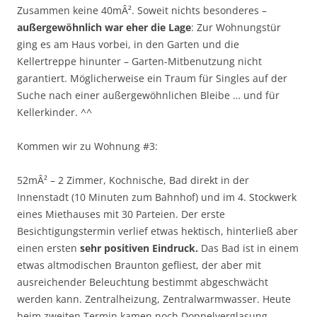
Zusammen keine 40mÂ². Soweit nichts besonderes –
außergewöhnlich war eher die Lage
: Zur Wohnungstür
ging es am Haus vorbei, in den Garten und die
Kellertreppe hinunter – Garten-Mitbenutzung nicht
garantiert. Möglicherweise ein Traum für Singles auf der
Suche nach einer außergewöhnlichen Bleibe … und für
Kellerkinder. ^^
Kommen wir zu Wohnung #3:
52mÂ² – 2 Zimmer, Kochnische, Bad direkt in der
Innenstadt (10 Minuten zum Bahnhof) und im 4. Stockwerk
eines Miethauses mit 30 Parteien. Der erste
Besichtigungstermin verlief etwas hektisch,
hinterließ aber
einen ersten
sehr positiven Eindruck
.
Das Bad ist in einem
etwas altmodischen Braunton gefliest, der aber mit
ausreichender Beleuchtung bestimmt abgeschwächt
werden kann. Zentralheizung, Zentralwarmwasser. Heute
beim zweiten Termin kamen noch Doppelverglasung,