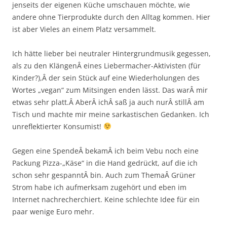
jenseits der eigenen Küche umschauen möchte, wie
andere ohne Tierprodukte durch den Alltag kommen. Hier
ist aber Vieles an einem Platz versammelt.
Ich hätte lieber bei neutraler Hintergrundmusik gegessen,
als zu den KlängenÂ eines Liebermacher-Aktivisten (für
Kinder?),Â der sein Stück auf eine Wiederholungen des
Wortes „vegan“ zum Mitsingen enden lässt. Das warÂ mir
etwas sehr platt.Â AberÂ ichÂ saß ja auch nurÂ stillÂ am
Tisch und machte mir meine sarkastischen Gedanken. Ich
unreflektierter Konsumist!
Gegen eine SpendeÂ bekamÂ ich beim Vebu noch eine
Packung Pizza-„Käse“ in die Hand gedrückt, auf die ich
schon sehr gespanntÂ bin. Auch zum ThemaÂ Grüner
Strom habe ich aufmerksam zugehört und eben im
Internet nachrecherchiert. Keine schlechte Idee für ein
paar wenige Euro mehr.