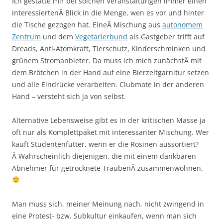
Ich gestatte mir bei solchen Veranstaltungen immer einen
interessiertenÂ Blick in die Menge, wen es vor und hinter
die Tische gezogen hat. EineÂ Mischung aus
autonomem
Zentrum
und dem
Vegetarierbund
als Gastgeber trifft auf
Dreads, Anti-Atomkraft, Tierschutz, Kinderschminken und
grünem Stromanbieter. Da muss ich mich zunächstÂ mit
dem Brötchen in der Hand auf eine Bierzeltgarnitur setzen
und alle Eindrücke verarbeiten. Clubmate in der anderen
Hand – versteht sich ja von selbst.
Alternative Lebensweise gibt es in der kritischen Masse ja
oft nur als Komplettpaket mit interessanter Mischung. Wer
kauft Studentenfutter, wenn er die Rosinen aussortiert?
Â Wahrscheinlich diejenigen, die mit einem dankbaren
Abnehmer für getrocknete TraubenÂ zusammenwohnen.
Man muss sich, meiner Meinung nach, nicht zwingend in
eine Protest- bzw. Subkultur einkaufen, wenn man sich