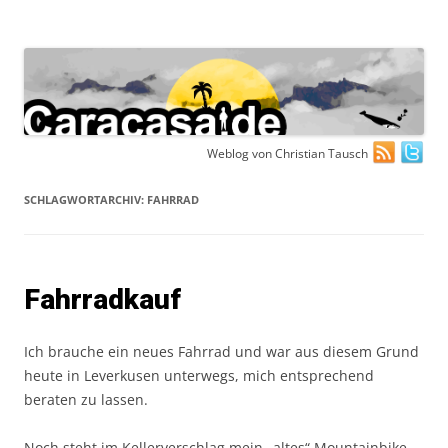
Zum
Weblog von Christian Tausch
Inhalt
springen
SCHLAGWORTARCHIV:
FAHRRAD
Fahrradkauf
Ich brauche ein neues Fahrrad und war aus diesem Grund
heute in Leverkusen unterwegs, mich entsprechend
beraten zu lassen.
Noch steht im Kellerverschlag mein „altes“ Mountainbike,