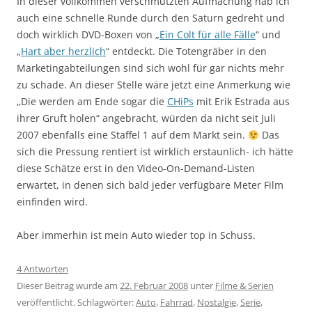
In dieser vollkommen verschmutzten Aufmachung hab ich
auch eine schnelle Runde durch den Saturn gedreht und
doch wirklich DVD-Boxen von „
Ein Colt für alle Fälle
“ und
„
Hart aber herzlich
“ entdeckt. Die Totengräber in den
Marketingabteilungen sind sich wohl für gar nichts mehr
zu schade. An dieser Stelle wäre jetzt eine Anmerkung wie
„Die werden am Ende sogar die
CHiPs
mit Erik Estrada aus
ihrer Gruft holen“ angebracht, würden da nicht seit Juli
2007 ebenfalls eine Staffel 1 auf dem Markt sein.
Das
sich die Pressung rentiert ist wirklich erstaunlich- ich hätte
diese Schätze erst in den Video-On-Demand-Listen
erwartet, in denen sich bald jeder verfügbare Meter Film
einfinden wird.
Aber immerhin ist mein Auto wieder top in Schuss.
4 Antworten
Dieser Beitrag wurde am
22. Februar 2008
unter
Filme & Serien
veröffentlicht. Schlagwörter:
Auto
,
Fahrrad
,
Nostalgie
,
Serie
,