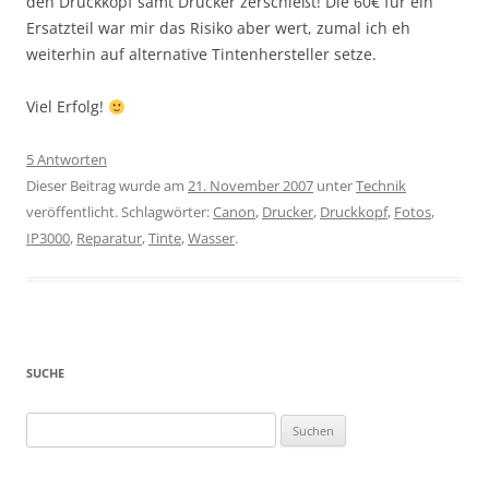
den Druckkopf samt Drucker zerschießt! Die 60€ für ein
Ersatzteil war mir das Risiko aber wert, zumal ich eh
weiterhin auf alternative Tintenhersteller setze.
Viel Erfolg!
5 Antworten
Dieser Beitrag wurde am
21. November 2007
unter
Technik
veröffentlicht. Schlagwörter:
Canon
,
Drucker
,
Druckkopf
,
Fotos
,
IP3000
,
Reparatur
,
Tinte
,
Wasser
.
SUCHE
Suchen
nach: