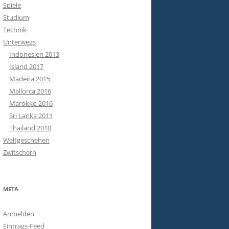
Spiele
Studium
Technik
Unterwegs
Indonesien 2013
Island 2017
Madeira 2015
Mallorca 2016
Marokko 2016
Sri Lanka 2011
Thailand 2010
Weltgeschehen
Zwitschern
META
Anmelden
Eintrags-Feed