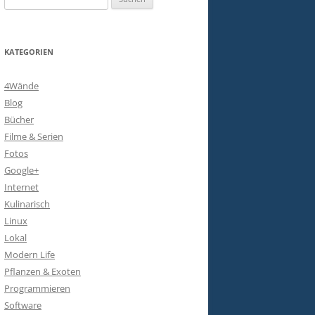
nach:
KATEGORIEN
4Wände
Blog
Bücher
Filme & Serien
Fotos
Google+
Internet
Kulinarisch
Linux
Lokal
Modern Life
Pflanzen & Exoten
Programmieren
Software