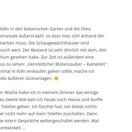
 Köln in den botanischen Garten und die Flora
ußenareale äußerst kahl, so dass man sich anhand der
d machen muss. Die Schaugewächshäuser sind
Besuch wert. Der Bestand ist sehr ähnlich mit dem, den
ochum gesehen habe. Zur Zeit ist außerdem eine
s zu sehen: „Fernöstlicher Blütenzauber – Kamelien“.
nmal in Köln einkaufen gehen sollte, mache ich
n die äußeren Grünanlagen.
ner Woche habe ich in meinem Zimmer das einzige
das zweite Mal kam ich heute nach Hause und durfte
elefon gehen. Ich fürchte fast, mir bleibt nichts
er nicht mehr auf mein Telefon zuschalten. Dann
 wie Intern Gespräche weitergeschaltet werden. Mal
 entwickelt …