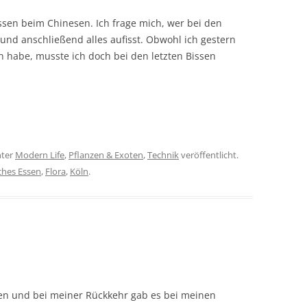
sen beim Chinesen. Ich frage mich, wer bei den
und anschließend alles aufisst. Obwohl ich gestern
n habe, musste ich doch bei den letzten Bissen
ter
Modern Life
,
Pflanzen & Exoten
,
Technik
veröffentlicht.
ches Essen
,
Flora
,
Köln
.
ten und bei meiner Rückkehr gab es bei meinen