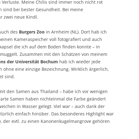
 Verluste. Meine Chilis sind immer noch nicht rot
n sind bei bester Gesundheit. Bei meine
r zwei neue Kindl.
esuch des
Burgers Zoo
in Arnheim (NL). Dort hab ich
einen Kameraspeicher voll fotografiert und auch
apsel die ich auf dem Boden finden konnte – in
chmuggelt. Zusammen mit den Schätzen von meinem
ens der Universität Bochum
hab ich wieder jede
h ohne eine einzige Bezeichnung. Wirklich ärgerlich,
et sind.
mit den Samen aus Thailand – habe ich vor wenigen
harte Samen haben nichteinmal die Farbe geändert
eichen in Wasser gelegt. Viel war – auch dank der
ürlich einfach hinüber. Das besonderes Highlight war
0, der evtl. zu einen Kanonenkugelmangrove gehören