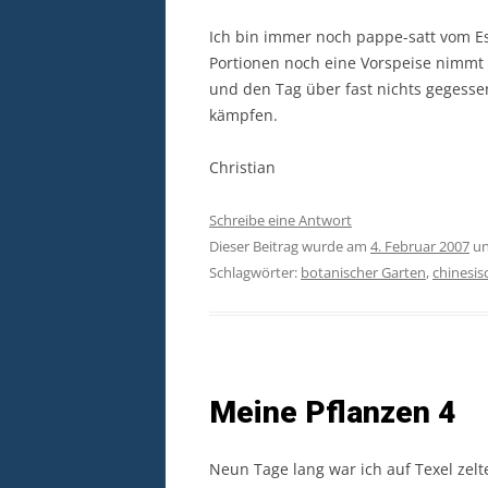
Ich bin immer noch pappe-satt vom Es
Portionen noch eine Vorspeise nimmt 
und den Tag über fast nichts gegesse
kämpfen.
Christian
Schreibe eine Antwort
Dieser Beitrag wurde am
4. Februar 2007
un
Schlagwörter:
botanischer Garten
,
chinesis
Meine Pflanzen 4
Neun Tage lang war ich auf Texel zel