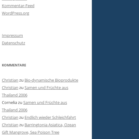
Kommentar-Feed
WordPress.org
Impressum
Datenschutz
KOMMENTARE
Christian
zu
Bio-dynamische Bioprodukte
Christian
zu
Samen und Früchte aus
Thailand 2006
Cornelia
zu
Samen und Früchte aus
Thailand 2006
Christian
zu
Endlich wieder Schleichfahrt
Christian
zu
Barringtonia Asiatica, Ozean
Gift Mangrove, Sea Poison Tree