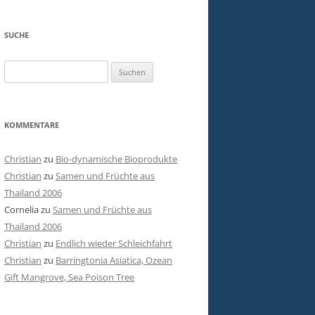
SUCHE
Suchen
nach:
KOMMENTARE
Christian
zu
Bio-dynamische Bioprodukte
Christian
zu
Samen und Früchte aus
Thailand 2006
Cornelia
zu
Samen und Früchte aus
Thailand 2006
Christian
zu
Endlich wieder Schleichfahrt
Christian
zu
Barringtonia Asiatica, Ozean
Gift Mangrove, Sea Poison Tree