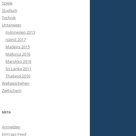
Spiele
Studium
Technik
Unterwegs
Indonesien 2013
Island 2017
Madeira 2015
Mallorca 2016
Marokko 2016
Sri Lanka 2011
Thailand 2010
Weltgeschehen
Zwitschern
META
Anmelden
Eintrags-Feed