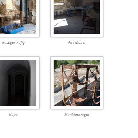
Rostiger Käfig
Alte Möbel
Nope
Munitionsregal