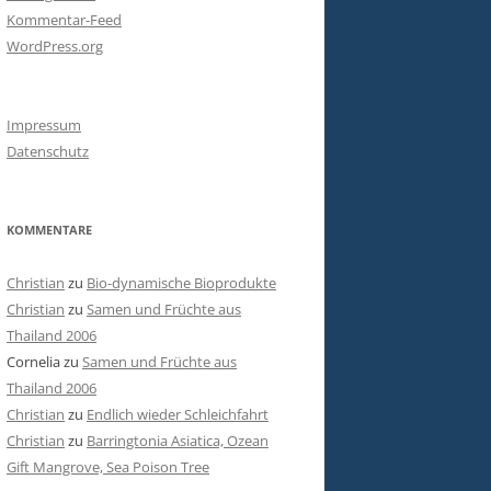
Kommentar-Feed
WordPress.org
Impressum
Datenschutz
KOMMENTARE
Christian
zu
Bio-dynamische Bioprodukte
Christian
zu
Samen und Früchte aus
Thailand 2006
Cornelia
zu
Samen und Früchte aus
Thailand 2006
Christian
zu
Endlich wieder Schleichfahrt
Christian
zu
Barringtonia Asiatica, Ozean
Gift Mangrove, Sea Poison Tree