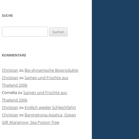
SUCHE
Suchen
nach:
KOMMENTARE
Christian
zu
Bio-dynamische Bioprodukte
Christian
zu
Samen und Früchte aus
Thailand 2006
Cornelia
zu
Samen und Früchte aus
Thailand 2006
Christian
zu
Endlich wieder Schleichfahrt
Christian
zu
Barringtonia Asiatica, Ozean
Gift Mangrove, Sea Poison Tree