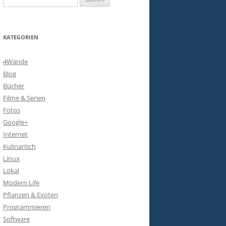
nach:
KATEGORIEN
4Wände
Blog
Bücher
Filme & Serien
Fotos
Google+
Internet
Kulinarisch
Linux
Lokal
Modern Life
Pflanzen & Exoten
Programmieren
Software