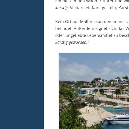
Ein Blick in den Wanderführer und wir
karstig
. Verkarstet, Karstgestein, Kars
Kein Ort auf Mallorca an dem man sich
befindet. Außerdem eignet sich das W
oder ungeliebte Lebensmittel zu bes
karstig geworden!“