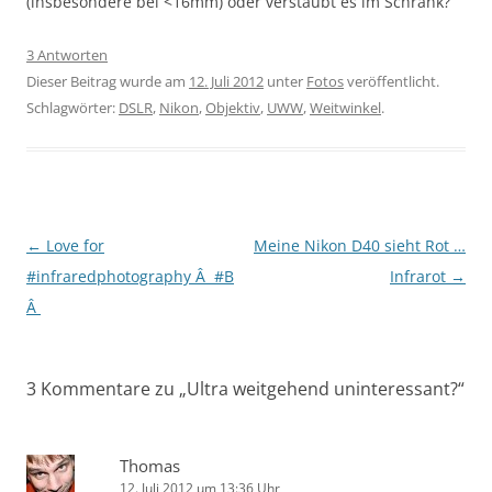
(insbesondere bei <16mm) oder verstaubt es im Schrank?
3 Antworten
Dieser Beitrag wurde am
12. Juli 2012
unter
Fotos
veröffentlicht.
Schlagwörter:
DSLR
,
Nikon
,
Objektiv
,
UWW
,
Weitwinkel
.
Beitragsnavigation
←
Love for
Meine Nikon D40 sieht Rot …
#infraredphotography Â #B
Infrarot
→
Â
3 Kommentare zu „
Ultra weitgehend uninteressant?
“
Thomas
12. Juli 2012 um 13:36 Uhr