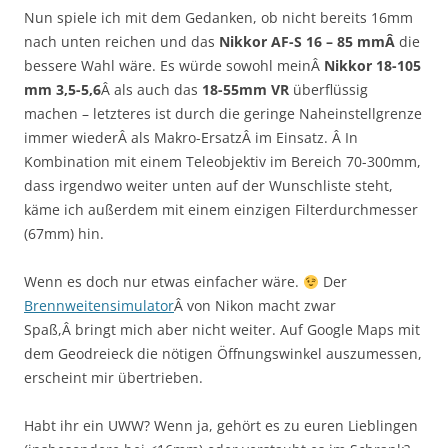
Nun spiele ich mit dem Gedanken, ob nicht bereits 16mm
nach unten reichen und das
Nikkor AF-S 16 – 85 mmÂ
die
bessere Wahl wäre. Es würde sowohl meinÂ
Nikkor 18-105
mm 3,5-5,6
Â als auch das
18-55mm VR
überflüssig
machen – letzteres ist durch die geringe Naheinstellgrenze
immer wiederÂ als Makro-ErsatzÂ im Einsatz. Â In
Kombination mit einem Teleobjektiv im Bereich 70-300mm,
dass irgendwo weiter unten auf der Wunschliste steht,
käme ich außerdem mit einem einzigen Filterdurchmesser
(67mm) hin.
Wenn es doch nur etwas einfacher wäre.
Der
Brennweitensimulator
Â von Nikon macht zwar
Spaß,Â bringt mich aber nicht weiter. Auf Google Maps mit
dem Geodreieck die nötigen Öffnungswinkel auszumessen,
erscheint mir übertrieben.
Habt ihr ein UWW? Wenn ja, gehört es zu euren Lieblingen