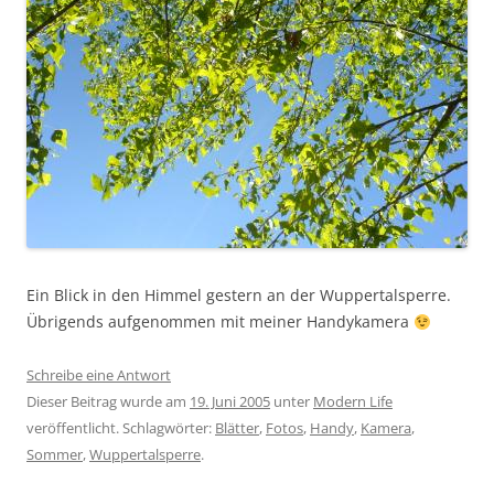
Ein Blick in den Himmel gestern an der Wuppertalsperre.
Übrigends aufgenommen mit meiner Handykamera
Schreibe eine Antwort
Dieser Beitrag wurde am
19. Juni 2005
unter
Modern Life
veröffentlicht. Schlagwörter:
Blätter
,
Fotos
,
Handy
,
Kamera
,
Sommer
,
Wuppertalsperre
.