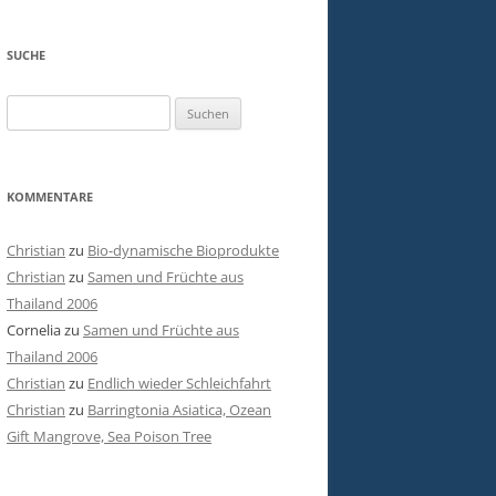
SUCHE
Suchen
nach:
KOMMENTARE
Christian
zu
Bio-dynamische Bioprodukte
Christian
zu
Samen und Früchte aus
Thailand 2006
Cornelia
zu
Samen und Früchte aus
Thailand 2006
Christian
zu
Endlich wieder Schleichfahrt
Christian
zu
Barringtonia Asiatica, Ozean
Gift Mangrove, Sea Poison Tree