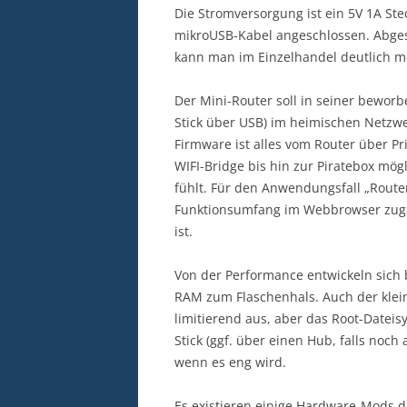
Die Stromversorgung ist ein 5V 1A Stec
mikroUSB-Kabel angeschlossen. Abges
kann man im Einzelhandel deutlich meh
Der Mini-Router soll in seiner bewo
Stick über USB) im heimischen Netzwer
Firmware ist alles vom Router über P
WIFI-Bridge bis hin zur Piratebox mö
fühlt. Für den Anwendungsfall „Route
Funktionsumfang im Webbrowser zugän
ist.
Von der Performance entwickeln sich
RAM zum Flaschenhals. Auch der klein
limitierend aus, aber das Root-Dateis
Stick (ggf. über einen Hub, falls noc
wenn es eng wird.
Es existieren einige Hardware-Mods 