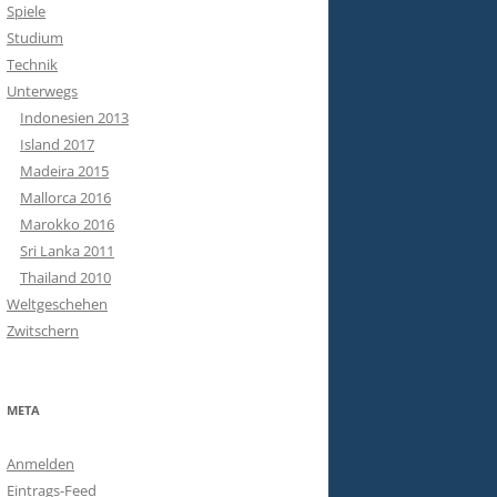
Spiele
Studium
Technik
Unterwegs
Indonesien 2013
Island 2017
Madeira 2015
Mallorca 2016
Marokko 2016
Sri Lanka 2011
Thailand 2010
Weltgeschehen
Zwitschern
META
Anmelden
Eintrags-Feed