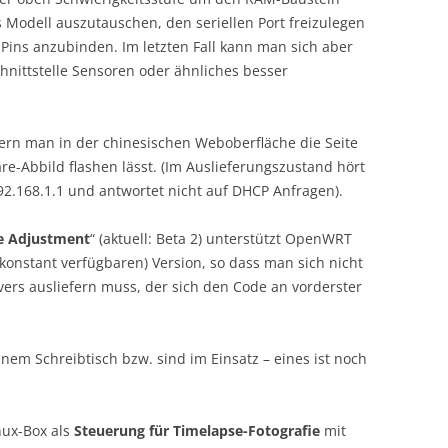
 Modell auszutauschen, den seriellen Port freizulegen
ins anzubinden. Im letzten Fall kann man sich aber
hnittstelle Sensoren oder ähnliches besser
sofern man in der chinesischen Weboberfläche die Seite
are-Abbild flashen lässt. (Im Auslieferungszustand hört
192.168.1.1 und antwortet nicht auf DHCP Anfragen).
e Adjustment
“ (aktuell: Beta 2) unterstützt OpenWRT
konstant verfügbaren) Version, so dass man sich nicht
vers ausliefern muss, der sich den Code an vorderster
nem Schreibtisch bzw. sind im Einsatz – eines ist noch
nux-Box als
Steuerung für Timelapse-Fotografie
mit