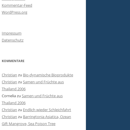
Kommentar-Feed
WordPress.org
Impressum
Datenschutz
KOMMENTARE
Christian
zu
Bio-dynamische Bioprodukte
Christian
zu
Samen und Früchte aus
Thailand 2006
Cornelia
zu
Samen und Früchte aus
Thailand 2006
Christian
zu
Endlich wieder Schleichfahrt
Christian
zu
Barringtonia Asiatica, Ozean
Gift Mangrove, Sea Poison Tree