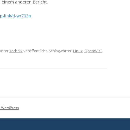
n einem anderen Bericht.
tp-link/tl-wr703n
unter
Technik
veröffentlicht. Schlagwörter:
Linux
,
OpenWRT
,
on WordPress