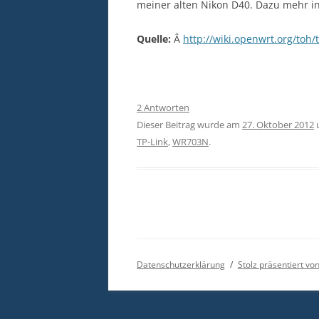
meiner alten Nikon D40. Dazu mehr i
Quelle:
Â
http://wiki.openwrt.org/toh/
2 Antworten
Dieser Beitrag wurde am
27. Oktober 2012
TP-Link
,
WR703N
.
Datenschutzerklärung
Stolz präsentiert v