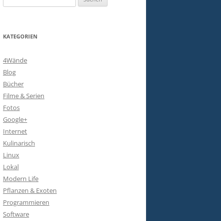
nach:
KATEGORIEN
4Wände
Blog
Bücher
Filme & Serien
Fotos
Google+
Internet
Kulinarisch
Linux
Lokal
Modern Life
Pflanzen & Exoten
Programmieren
Software