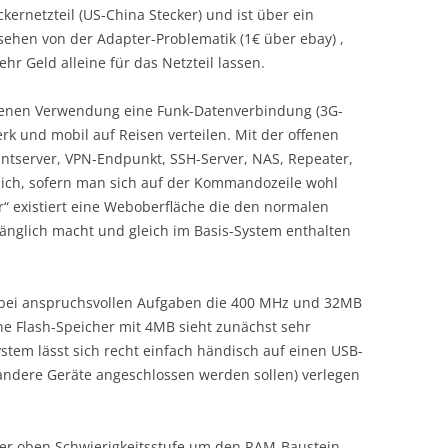
kernetzteil (US-China Stecker) und ist über ein
ehen von der Adapter-Problematik (1€ über ebay) ,
r Geld alleine für das Netzteil lassen.
rbenen Verwendung eine Funk-Datenverbindung (3G-
k und mobil auf Reisen verteilen. Mit der offenen
rintserver, VPN-Endpunkt, SSH-Server, NAS, Repeater,
glich, sofern man sich auf der Kommandozeile wohl
r“ existiert eine Weboberfläche die den normalen
glich macht und gleich im Basis-System enthalten
 bei anspruchsvollen Aufgaben die 400 MHz und 32MB
e Flash-Speicher mit 4MB sieht zunächst sehr
ystem lässt sich recht einfach händisch auf einen USB-
h andere Geräte angeschlossen werden sollen) verlegen
der oben Schwierigkeitsstufe um den RAM-Baustein