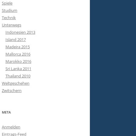
Spiele
Studium
Technik
Unterwegs
Indonesien 2013
Island 2017
Madeira 2015
Mallorca 2016
Marokko 2016
Sri Lanka 2011
Thailand 2010
Weltgeschehen
Zwitschern
META
Anmelden
Eintrags-Feed