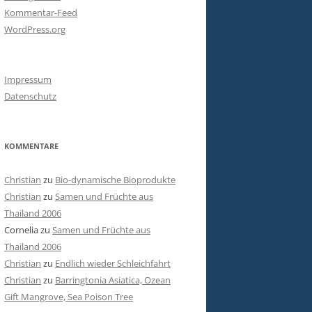
Kommentar-Feed
WordPress.org
Impressum
Datenschutz
KOMMENTARE
Christian
zu
Bio-dynamische Bioprodukte
Christian
zu
Samen und Früchte aus
Thailand 2006
Cornelia
zu
Samen und Früchte aus
Thailand 2006
Christian
zu
Endlich wieder Schleichfahrt
Christian
zu
Barringtonia Asiatica, Ozean
Gift Mangrove, Sea Poison Tree