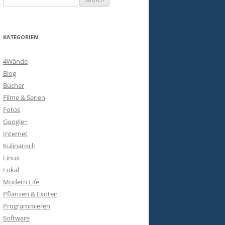
nach:
KATEGORIEN
4Wände
Blog
Bücher
Filme & Serien
Fotos
Google+
Internet
Kulinarisch
Linux
Lokal
Modern Life
Pflanzen & Exoten
Programmieren
Software