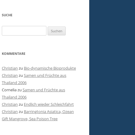
SUCHE
Suchen
nach:
KOMMENTARE
Christian
zu
Bio-dynamische Bioprodukte
Christian
zu
Samen und Früchte aus
Thailand 2006
Cornelia
zu
Samen und Früchte aus
Thailand 2006
Christian
zu
Endlich wieder Schleichfahrt
Christian
zu
Barringtonia Asiatica, Ozean
Gift Mangrove, Sea Poison Tree