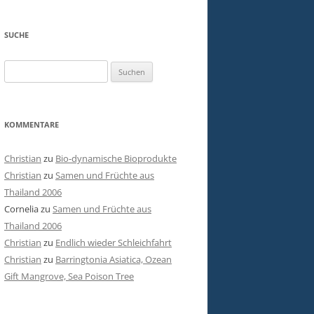
SUCHE
Suchen
nach:
KOMMENTARE
Christian
zu
Bio-dynamische Bioprodukte
Christian
zu
Samen und Früchte aus
Thailand 2006
Cornelia
zu
Samen und Früchte aus
Thailand 2006
Christian
zu
Endlich wieder Schleichfahrt
Christian
zu
Barringtonia Asiatica, Ozean
Gift Mangrove, Sea Poison Tree