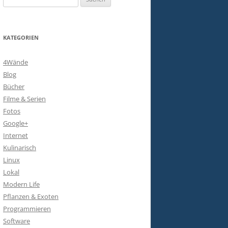
nach:
KATEGORIEN
4Wände
Blog
Bücher
Filme & Serien
Fotos
Google+
Internet
Kulinarisch
Linux
Lokal
Modern Life
Pflanzen & Exoten
Programmieren
Software