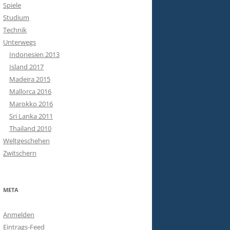
Spiele
Studium
Technik
Unterwegs
Indonesien 2013
Island 2017
Madeira 2015
Mallorca 2016
Marokko 2016
Sri Lanka 2011
Thailand 2010
Weltgeschehen
Zwitschern
META
Anmelden
Eintrags-Feed