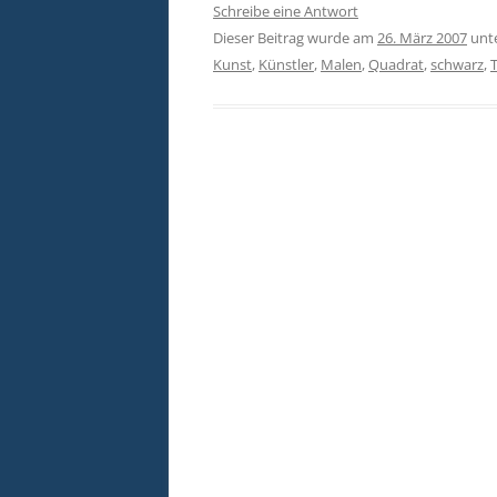
Schreibe eine Antwort
Dieser Beitrag wurde am
26. März 2007
unt
Kunst
,
Künstler
,
Malen
,
Quadrat
,
schwarz
,