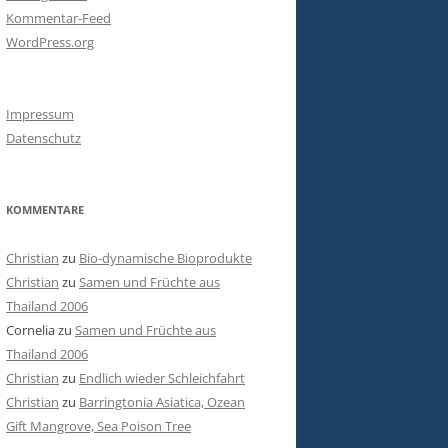
Kommentar-Feed
WordPress.org
Impressum
Datenschutz
KOMMENTARE
Christian
zu
Bio-dynamische Bioprodukte
Christian
zu
Samen und Früchte aus
Thailand 2006
Cornelia
zu
Samen und Früchte aus
Thailand 2006
Christian
zu
Endlich wieder Schleichfahrt
Christian
zu
Barringtonia Asiatica, Ozean
Gift Mangrove, Sea Poison Tree