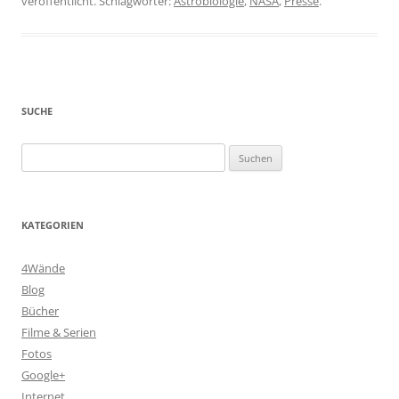
veröffentlicht. Schlagwörter:
Astrobiologie
,
NASA
,
Presse
.
SUCHE
Suchen
nach:
KATEGORIEN
4Wände
Blog
Bücher
Filme & Serien
Fotos
Google+
Internet