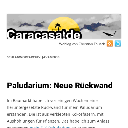
Zum
Weblog von Christian Tausch
Inhalt
springen
SCHLAGWORTARCHIV:
JAVAMOOS
Paludarium: Neue Rückwand
Im Baumarkt habe ich vor einigen Wochen eine
heruntergesetzte Rückwand für mein Paludarium
erstanden. Die ist aus verklebten Kokosfasern, mit
Aushöhlungen für Pflanzen. Das habe ich zum Anlass
genommen
mein DIY-Paludarium
zu erneuern: