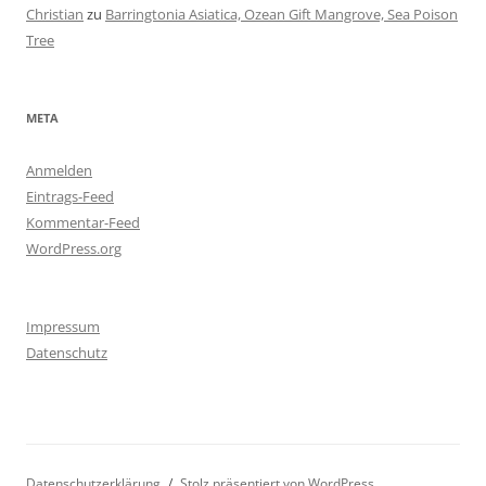
Christian
zu
Barringtonia Asiatica, Ozean Gift Mangrove, Sea Poison
Tree
META
Anmelden
Eintrags-Feed
Kommentar-Feed
WordPress.org
Impressum
Datenschutz
Datenschutzerklärung
Stolz präsentiert von WordPress