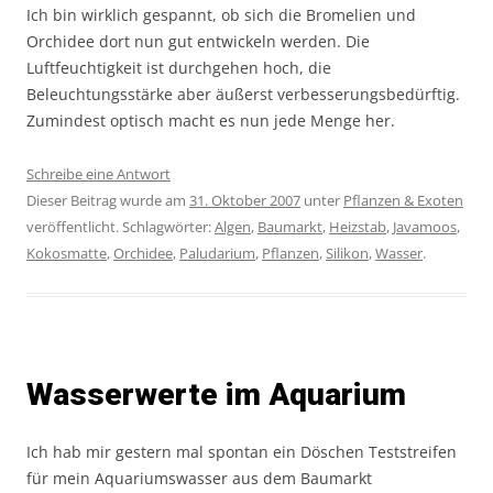
Ich bin wirklich gespannt, ob sich die Bromelien und
Orchidee dort nun gut entwickeln werden. Die
Luftfeuchtigkeit ist durchgehen hoch, die
Beleuchtungsstärke aber äußerst verbesserungsbedürftig.
Zumindest optisch macht es nun jede Menge her.
Schreibe eine Antwort
Dieser Beitrag wurde am
31. Oktober 2007
unter
Pflanzen & Exoten
veröffentlicht. Schlagwörter:
Algen
,
Baumarkt
,
Heizstab
,
Javamoos
,
Kokosmatte
,
Orchidee
,
Paludarium
,
Pflanzen
,
Silikon
,
Wasser
.
Wasserwerte im Aquarium
Ich hab mir gestern mal spontan ein Döschen Teststreifen
für mein Aquariumswasser aus dem Baumarkt