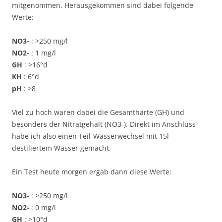
mitgenommen. Herausgekommen sind dabei folgende
Werte:
NO3-
: >250 mg/l
NO2-
: 1 mg/l
GH
: >16°d
KH
: 6°d
pH
: >8
Viel zu hoch waren dabei die Gesamthärte (GH) und
besonders der Nitratgehalt (NO3-). Direkt im Anschluss
habe ich also einen Teil-Wasserwechsel mit 15l
destiliertem Wasser gemacht.
Ein Test heute morgen ergab dann diese Werte:
NO3-
: >250 mg/l
NO2-
: 0 mg/l
GH
: >10°d