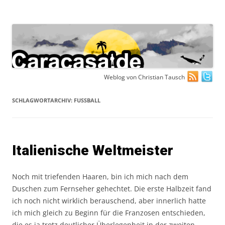
Zum
Weblog von Christian Tausch
Inhalt
springen
SCHLAGWORTARCHIV:
FUSSBALL
Italienische Weltmeister
Noch mit triefenden Haaren, bin ich mich nach dem
Duschen zum Fernseher gehechtet. Die erste Halbzeit fand
ich noch nicht wirklich berauschend, aber innerlich hatte
ich mich gleich zu Beginn für die Franzosen entschieden,
die es ja trotz deutlicher Überlegenheit in der zweiten