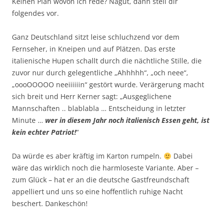
Keinen Plan wovon ich rede? Nagut, dann stell dir
folgendes vor.
Ganz Deutschland sitzt leise schluchzend vor dem
Fernseher, in Kneipen und auf Plätzen. Das erste
italienische Hupen schallt durch die nächtliche Stille, die
zuvor nur durch gelegentliche „Ahhhhh“, „och neee“,
„oooOOOOO neeiiiiiin“ gestört wurde. Verärgerung macht
sich breit und Herr Kerner sagt: „Ausgeglichene
Mannschaften .. blablabla … Entscheidung in letzter
Minute …
wer in diesem Jahr noch italienisch Essen geht, ist
kein echter Patriot!
“
Da würde es aber kräftig im Karton rumpeln.
Dabei
wäre das wirklich noch die harmloseste Variante. Aber –
zum Glück – hat er an die deutsche Gastfreundschaft
appelliert und uns so eine hoffentlich ruhige Nacht
beschert. Dankeschön!