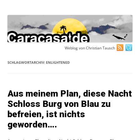
Zum
Weblog von Christian Tausch
Inhalt
springen
SCHLAGWORTARCHIV:
ENLIGHTENED
Aus meinem Plan, diese Nacht
Schloss Burg von Blau zu
befreien, ist nichts
geworden….