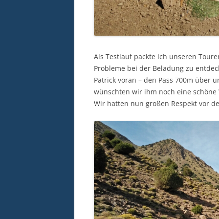
Als Testlauf packte ich unseren Toure
Probleme bei der Beladung zu entdec
Patrick voran – den Pass 700m über un
wünschten wir ihm noch eine schöne
Wir hatten nun großen Respekt vor d