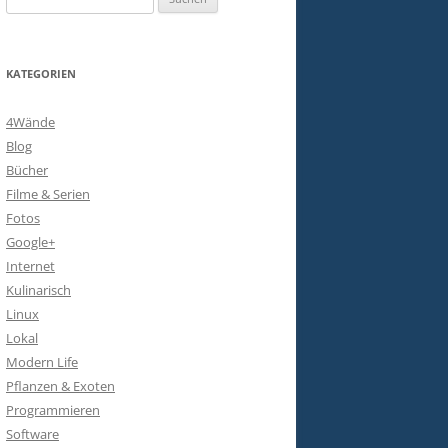
nach:
KATEGORIEN
4Wände
Blog
Bücher
Filme & Serien
Fotos
Google+
Internet
Kulinarisch
Linux
Lokal
Modern Life
Pflanzen & Exoten
Programmieren
Software