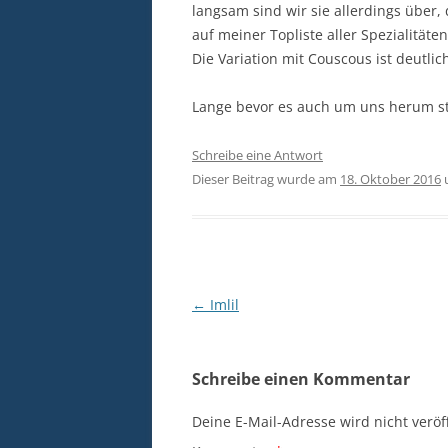
langsam sind wir sie allerdings über
auf meiner Topliste aller Spezialitäte
Die Variation mit Couscous ist deutlic
Lange bevor es auch um uns herum sti
Schreibe eine Antwort
Dieser Beitrag wurde am
18. Oktober 2016
Beitragsnavigation
←
Imlil
Schreibe einen Kommentar
Deine E-Mail-Adresse wird nicht veröff