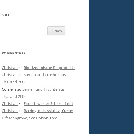
SUCHE
Suchen
nach:
KOMMENTARE
Christian
zu
Bio-dynamische Bioprodukte
Christian
zu
Samen und Früchte aus
Thailand 2006
Cornelia
zu
Samen und Früchte aus
Thailand 2006
Christian
zu
Endlich wieder Schleichfahrt
Christian
zu
Barringtonia Asiatica, Ozean
Gift Mangrove, Sea Poison Tree