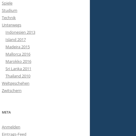
Spiele
Studium
Technik
Unterwegs
Indonesien 2013
Island 2017
Madeira 2015
Mallorca 2016
Marokko 2016
Sri Lanka 2011
Thailand 2010
Weltgeschehen
Zwitschern
META
Anmelden
Eintrags-Feed