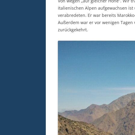
Von wegen „auf gleicher Höhe“. Wir t
italienischen Alpen aufgewachsen is
verabredeten. Er war bereits Marokk
Außerdem war er vor wenigen Tagen
zurückgekehrt.