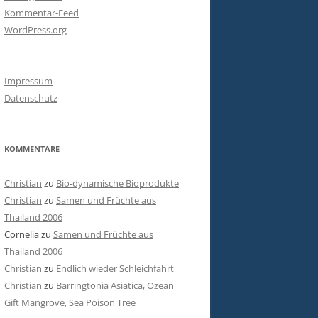
Kommentar-Feed
WordPress.org
Impressum
Datenschutz
KOMMENTARE
Christian
zu
Bio-dynamische Bioprodukte
Christian
zu
Samen und Früchte aus
Thailand 2006
Cornelia
zu
Samen und Früchte aus
Thailand 2006
Christian
zu
Endlich wieder Schleichfahrt
Christian
zu
Barringtonia Asiatica, Ozean
Gift Mangrove, Sea Poison Tree