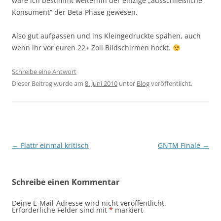
wäre ich bestimmt weiterhin der einzige „ausschließliche
Konsument“ der Beta-Phase gewesen.
Also gut aufpassen und ins Kleingedruckte spähen, auch
wenn ihr vor euren 22+ Zoll Bildschirmen hockt.
Schreibe eine Antwort
Dieser Beitrag wurde am
8. Juni 2010
unter
Blog
veröffentlicht.
Beitragsnavigation
←
Flattr einmal kritisch
GNTM Finale
→
Schreibe einen Kommentar
Deine E-Mail-Adresse wird nicht veröffentlicht.
Erforderliche Felder sind mit
*
markiert