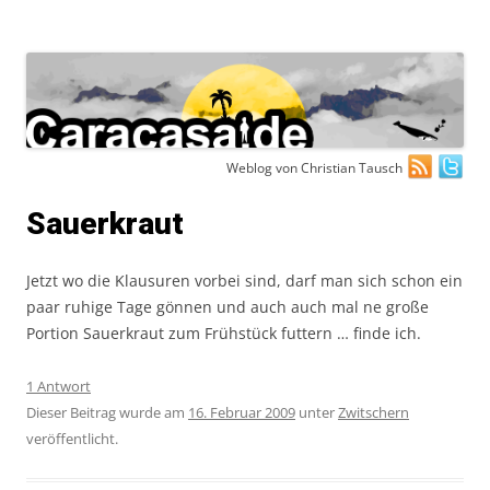
Zum
Weblog von Christian Tausch
Inhalt
springen
Sauerkraut
Jetzt wo die Klausuren vorbei sind, darf man sich schon ein
paar ruhige Tage gönnen und auch auch mal ne große
Portion Sauerkraut zum Frühstück futtern … finde ich.
1 Antwort
Dieser Beitrag wurde am
16. Februar 2009
unter
Zwitschern
veröffentlicht.