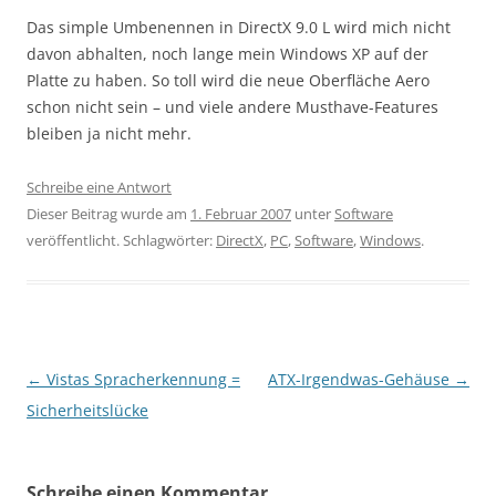
Das simple Umbenennen in DirectX 9.0 L wird mich nicht
davon abhalten, noch lange mein Windows XP auf der
Platte zu haben. So toll wird die neue Oberfläche Aero
schon nicht sein – und viele andere Musthave-Features
bleiben ja nicht mehr.
Schreibe eine Antwort
Dieser Beitrag wurde am
1. Februar 2007
unter
Software
veröffentlicht. Schlagwörter:
DirectX
,
PC
,
Software
,
Windows
.
Beitragsnavigation
←
Vistas Spracherkennung =
ATX-Irgendwas-Gehäuse
→
Sicherheitslücke
Schreibe einen Kommentar