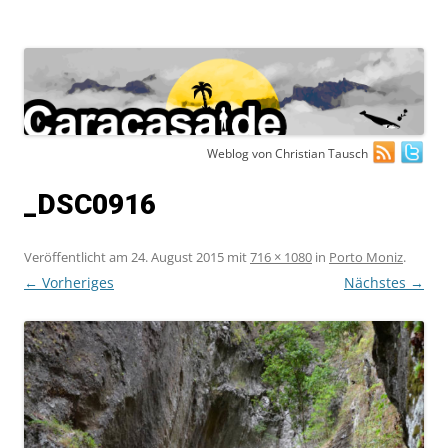
Zum
Weblog von Christian Tausch
Inhalt
springen
_DSC0916
Veröffentlicht am
24. August 2015
mit
716 × 1080
in
Porto Moniz
.
← Vorheriges
Nächstes →